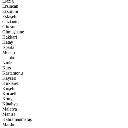
Elazığ
Erzincan
Erzurum
Eskişehir
Gaziantep
Giresun
Gümüşhane
Hakkari
Hatay
Isparta
Mersin
İstanbul
İzmir
Kars
Kastamonu
Kayseri
Kırklareli
Kırşehir
Kocaeli
Konya
Kütahya
Malatya
Manisa
Kahramanmaraş
Mardin