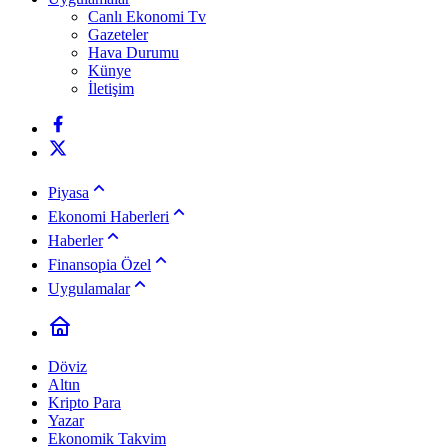
Canlı Ekonomi Tv
Gazeteler
Hava Durumu
Künye
İletişim
Piyasa
Ekonomi Haberleri
Haberler
Finansopia Özel
Uygulamalar
Döviz
Altın
Kripto Para
Yazar
Ekonomik Takvim