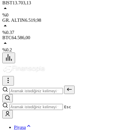
BIST
13.703,13
%0
GR. ALTIN
6.519,98
%0.37
BTC
64.586,00
%0.2
Esc
Piyasa