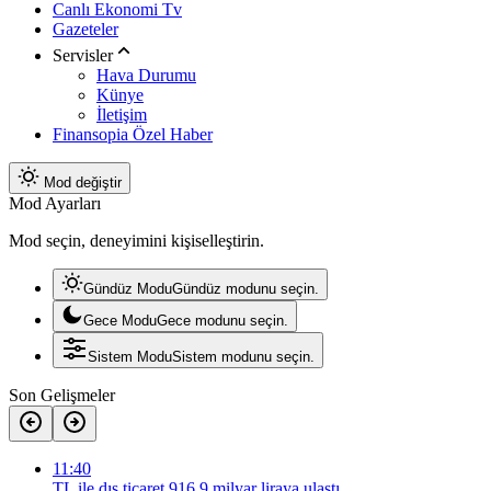
Canlı Ekonomi Tv
Gazeteler
Servisler
Hava Durumu
Künye
İletişim
Finansopia Özel Haber
Mod değiştir
Mod Ayarları
Mod seçin, deneyimini kişiselleştirin.
Gündüz Modu
Gündüz modunu seçin.
Gece Modu
Gece modunu seçin.
Sistem Modu
Sistem modunu seçin.
Son Gelişmeler
11:40
TL ile dış ticaret 916,9 milyar liraya ulaştı