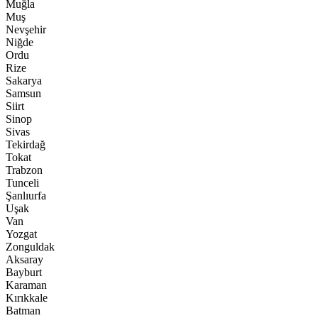
Muğla
Muş
Nevşehir
Niğde
Ordu
Rize
Sakarya
Samsun
Siirt
Sinop
Sivas
Tekirdağ
Tokat
Trabzon
Tunceli
Şanlıurfa
Uşak
Van
Yozgat
Zonguldak
Aksaray
Bayburt
Karaman
Kırıkkale
Batman