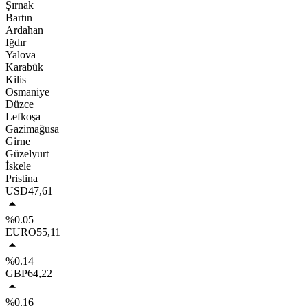
Şırnak
Bartın
Ardahan
Iğdır
Yalova
Karabük
Kilis
Osmaniye
Düzce
Lefkoşa
Gazimağusa
Girne
Güzelyurt
İskele
Pristina
USD
47,61
%0.05
EURO
55,11
%0.14
GBP
64,22
%0.16