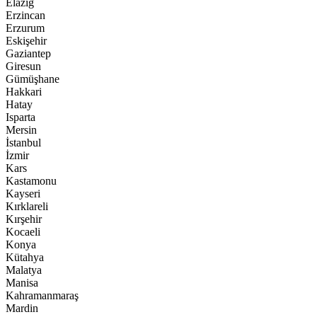
Elazığ
Erzincan
Erzurum
Eskişehir
Gaziantep
Giresun
Gümüşhane
Hakkari
Hatay
Isparta
Mersin
İstanbul
İzmir
Kars
Kastamonu
Kayseri
Kırklareli
Kırşehir
Kocaeli
Konya
Kütahya
Malatya
Manisa
Kahramanmaraş
Mardin