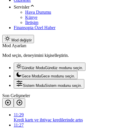
Gazeteler
Servisler
Hava Durumu
Künye
İletişim
Finansopia Özel Haber
Mod değiştir
Mod Ayarları
Mod seçin, deneyimini kişiselleştirin.
Gündüz Modu
Gündüz modunu seçin.
Gece Modu
Gece modunu seçin.
Sistem Modu
Sistem modunu seçin.
Son Gelişmeler
11:29
Kredi kartı ve ihtiyaç kredilerinde artış
11:27