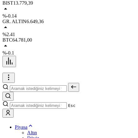
BIST
13.779,39
%-0.14
GR. ALTIN
6.649,36
%2.41
BTC
64.781,00
%-0.1
Esc
Piyasa
Altın