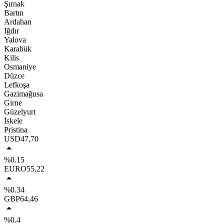
Şırnak
Bartın
Ardahan
Iğdır
Yalova
Karabük
Kilis
Osmaniye
Düzce
Lefkoşa
Gazimağusa
Girne
Güzelyurt
İskele
Pristina
USD
47,70
%0.15
EURO
55,22
%0.34
GBP
64,46
%0.4