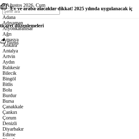
7 Ağustos 2026, Cum
Ev ve araba alacaklar dikkat! 2025 yılında uygulanacak iç
Adana
Adıyaman
ticaret düzenlemeleri
Afyonkarahisar
Ağrı
Amasya
Paylaş
Ankara
Antalya
Artvin
Aydın
Balıkesir
Bilecik
Bingöl
Bitlis
Bolu
Burdur
Bursa
Çanakkale
Çankırı
Çorum
Denizli
Diyarbakır
Edirne