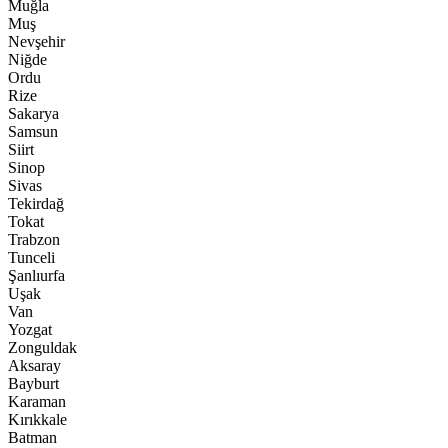
Muğla
Muş
Nevşehir
Niğde
Ordu
Rize
Sakarya
Samsun
Siirt
Sinop
Sivas
Tekirdağ
Tokat
Trabzon
Tunceli
Şanlıurfa
Uşak
Van
Yozgat
Zonguldak
Aksaray
Bayburt
Karaman
Kırıkkale
Batman