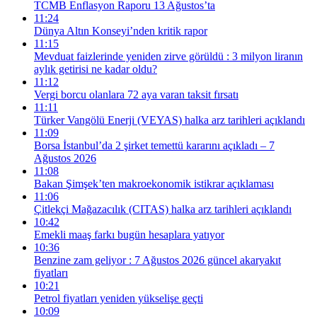
TCMB Enflasyon Raporu 13 Ağustos’ta
11:24
Dünya Altın Konseyi’nden kritik rapor
11:15
Mevduat faizlerinde yeniden zirve görüldü : 3 milyon liranın
aylık getirisi ne kadar oldu?
11:12
Vergi borcu olanlara 72 aya varan taksit fırsatı
11:11
Türker Vangölü Enerji (VEYAS) halka arz tarihleri açıklandı
11:09
Borsa İstanbul’da 2 şirket temettü kararını açıkladı – 7
Ağustos 2026
11:08
Bakan Şimşek’ten makroekonomik istikrar açıklaması
11:06
Çitlekçi Mağazacılık (CITAS) halka arz tarihleri açıklandı
10:42
Emekli maaş farkı bugün hesaplara yatıyor
10:36
Benzine zam geliyor : 7 Ağustos 2026 güncel akaryakıt
fiyatları
10:21
Petrol fiyatları yeniden yükselişe geçti
10:09