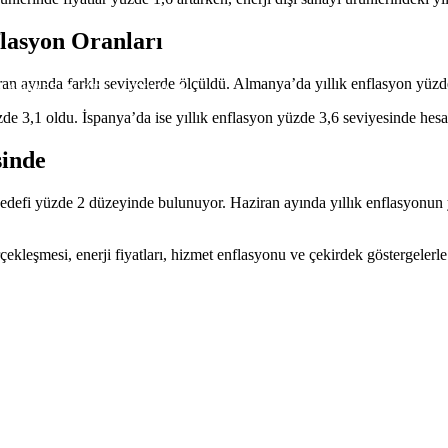
flasyon Oranları
an ayında farklı seviyelerde ölçüldü. Almanya’da yıllık enflasyon yüzd
N
6.660,55
BTC
64.972,00
de 3,1 oldu. İspanya’da ise yıllık enflasyon yüzde 3,6 seviyesinde hesa
sinde
hedefi yüzde 2 düzeyinde bulunuyor. Haziran ayında yıllık enflasyonun
ekleşmesi, enerji fiyatları, hizmet enflasyonu ve çekirdek göstergelerle 