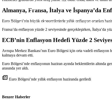
Gazimağusa
Girne
Almanya, Fransa, İtalya ve İspanya’da En
Güzelyurt
İskele
Pristina
Euro Bölgesi’nin büyük ekonomilerinde yıllık enflasyon oranları hazir
USD
47,74
EURO
55,25
GBP
64,48
BIST
13.779,39
GR. ALTI
Fransa’da enflasyon yüzde 2 seviyesinde gerçekleşirken, İtalya’da yüz
ECB’nin Enflasyon Hedefi Yüzde 2 Seviye
Avrupa Merkez Bankası’nın Euro Bölgesi için orta vadeli enflasyon 
kalmaya devam etti.
Euro Bölgesi’nde enflasyonun haziran ayında beklentilerin altında gerç
arasında yer aldı.
Euro Bölgesi’nde yıllık enflasyon haziranda geriledi
Benzer Haberler