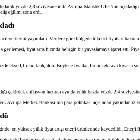
kalarak yüzde 2,8 seviyesine indi. Avrupa İstatistik Ofisi’nin açıkladığ
liş eğilimi sona erdi.
kladı
öncü verilerini yayımladı.
Verilere göre
bölgede tüketici fiyatları haziran
gerilemesi, fiyat artış hızında belirgin bir yavaşlamaya işaret etti. Piy
e eksi 0,1 olarak ölçüldü. Böylece fiyatlar, bir önceki aya kıyasla sını
dığı çekirdek enflasyon haziran ayında yıllık bazda yüzde 2,4 seviyesin
ri, Avrupa Merkez Bankası’nın para politikası açısından yakından izledi
ldü
e, en yüksek yıllık fiyat artışı enerji ürünlerinde kaydedildi. Enerji f
nlerinde fiyatlar yüzde 1,6 artarken, enerji dışı sanayi ürünlerindeki yıl