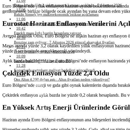
11:09
Samsun
Borsa İstanbul’da 2 şirket temettü kararını açıkladı – 7 Ağustos 2026
Euro Bölgesi’nde yıllık enflasyon haziran ayında beklentilerin altında 
Siirt
11:08
Sinop
gerilemesiyle birlikte bölgede ocak ayından bu yana devam eden yükse
Bakan Şimşek’ten makroekonomik istikrar açıklaması
Sivas
11:06
Tekirdağ
Eurostat Haziran Enflasyon Verilerini
Açı
Çitlekçi Mağazacılık (CITAS) halka arz tarihleri açıklandı
Tokat
10:42
Trabzon
Emekli maaş farkı bugün hesaplara yatıyor
Tunceli
Avrupa İstatistik Ofisi, Euro Bölgesi’ne ilişkin haziran ayı enflasyon 
10:36
Şanlıurfa
Benzine zam geliyor : 7 Ağustos 2026 güncel akaryakıt fiyatları
Uşak
Mayıs ayında yüzde 3,2 olarak kaydedilen yıllık enflasyonun haziranda 
10:21
Van
yüzde 3 seviyesinde gerçekleşeceği yönündeydi.
Petrol fiyatları yeniden yükselişe geçti
Yozgat
10:09
Zonguldak
Aylık bazda bakıldığında ise Euro Bölgesi’nde enflasyon haziranda yüzd
Gram altın 6 bin 574 liraya yükseldi
Aksaray
11:28
Bayburt
Konutlarda metrekare maliyet bedelleri güncellendi
Karaman
Çekirdek Enflasyon Yüzde 2,4 Oldu
10:47
Kırıkkale
Ons Altın 4.300 doları aştı : Altın fiyatları neden yükseliyor?
Batman
Şırnak
Euro Bölgesi’nde enerji ve gıda gibi oynak kalemlerin dışarıda bırakıl
Bartın
Ardahan
Çekirdek enflasyon aylık bazda ise yüzde 0,2 olarak hesaplandı. Bu ve
Iğdır
Yalova
En Yüksek Artış Enerji Ürünlerinde Görü
Karabük
Kilis
Osmaniye
Haziran ayında Euro Bölgesi enflasyonunun ana bileşenleri incelendiğind
Düzce
Lefkoşa
Hizmetler grubunda yıllık artış yüzde 3,2 oldu. Gıda, alkol ve tütün ürü