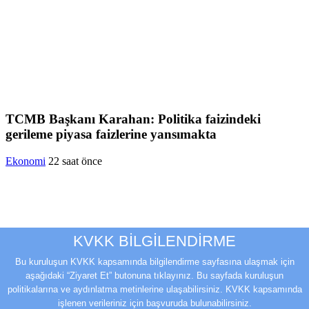
TCMB Başkanı Karahan: Politika faizindeki
gerileme piyasa faizlerine yansımakta
Ekonomi
22 saat önce
KVKK BİLGİLENDİRME
Bu kuruluşun KVKK kapsamında bilgilendirme sayfasına ulaşmak için
aşağıdaki “Ziyaret Et” butonuna tıklayınız. Bu sayfada kuruluşun
politikalarına ve aydınlatma metinlerine ulaşabilirsiniz. KVKK kapsamında
işlenen verileriniz için başvuruda bulunabilirsiniz.