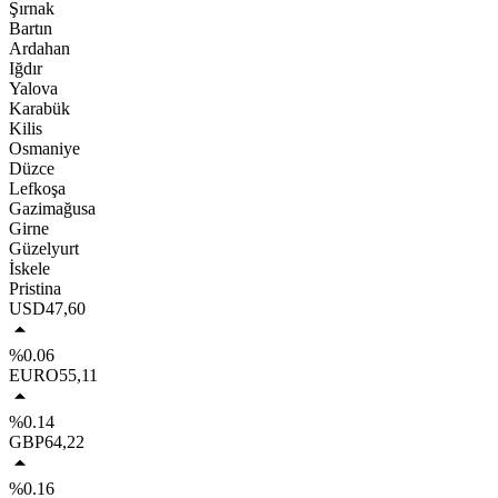
Şırnak
Bartın
Ardahan
Iğdır
Yalova
Karabük
Kilis
Osmaniye
Düzce
Lefkoşa
Gazimağusa
Girne
Güzelyurt
İskele
Pristina
USD
47,60
%0.06
EURO
55,11
%0.14
GBP
64,22
%0.16