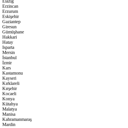
Elazığ
Erzincan
Erzurum
Eskişehir
Gaziantep
Giresun
Gümüşhane
Hakkari
Hatay
Isparta
Mersin
İstanbul
İzmir
Kars
Kastamonu
Kayseri
Kırklareli
Kırşehir
Kocaeli
Konya
Kütahya
Malatya
Manisa
Kahramanmaraş
Mardin