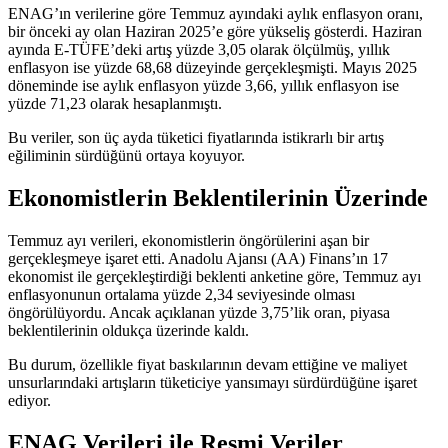
ENAG’ın verilerine göre Temmuz ayındaki aylık enflasyon oranı,
bir önceki ay olan Haziran 2025’e göre yükseliş gösterdi. Haziran
ayında E-TÜFE’deki artış yüzde 3,05 olarak ölçülmüş, yıllık
enflasyon ise yüzde 68,68 düzeyinde gerçekleşmişti. Mayıs 2025
döneminde ise aylık enflasyon yüzde 3,66, yıllık enflasyon ise
yüzde 71,23 olarak hesaplanmıştı.
Bu veriler, son üç ayda tüketici fiyatlarında istikrarlı bir artış
eğiliminin sürdüğünü ortaya koyuyor.
Ekonomistlerin Beklentilerinin Üzerinde
Temmuz ayı verileri, ekonomistlerin öngörülerini aşan bir
gerçekleşmeye işaret etti. Anadolu Ajansı (AA) Finans’ın 17
ekonomist ile gerçekleştirdiği beklenti anketine göre, Temmuz ayı
enflasyonunun ortalama yüzde 2,34 seviyesinde olması
öngörülüyordu. Ancak açıklanan yüzde 3,75’lik oran, piyasa
beklentilerinin oldukça üzerinde kaldı.
Bu durum, özellikle fiyat baskılarının devam ettiğine ve maliyet
unsurlarındaki artışların tüketiciye yansımayı sürdürdüğüne işaret
ediyor.
ENAG Verileri ile Resmi Veriler