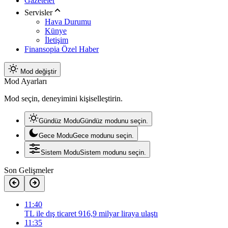
Gazeteler
Servisler
Hava Durumu
Künye
İletişim
Finansopia Özel Haber
Mod değiştir
Mod Ayarları
Mod seçin, deneyimini kişiselleştirin.
Gündüz Modu
Gündüz modunu seçin.
Gece Modu
Gece modunu seçin.
Sistem Modu
Sistem modunu seçin.
Son Gelişmeler
11:40
TL ile dış ticaret 916,9 milyar liraya ulaştı
11:35