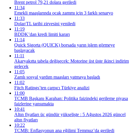
Brent petrol 79,21 dolara geriledi
11:34
Emekli maaşlarında ocak zammı için 3 farklı senaryo
11:33
Dolar/TL tarihi zirvesini yeniledi
11:19
BDDK’dan kredi limiti kararı
11:14
Quick Sigorta (QUICK) borsada yarın işlem görmeye
başlayacak
11:11
Akaryakıtta tabela değişecek: Motorine üst üste ikinci indirim
gelecek
11:05
Zamlı sosyal yardım maaşları yatmaya başladı
11:02
Fitch Ratings’ten çarpıcı Türkiye analizi
11:00
TCMB Başkanı Karahan: Politika faizindeki gerileme piyasa
faizlerine yansımakta
10:41
Altın fiyatları üç gündür yükselişte : 5 Ağustos 2026 güncel
altın fiyatları
10:22
TCMB: Enflasyonun ana eğilimi Temmuz’da geriledi