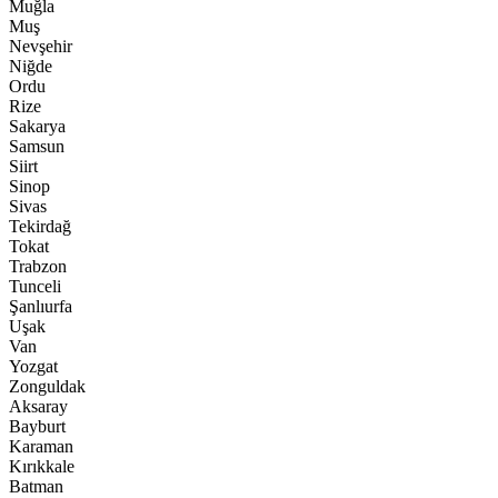
Muğla
Muş
Nevşehir
Niğde
Ordu
Rize
Sakarya
Samsun
Siirt
Sinop
Sivas
Tekirdağ
Tokat
Trabzon
Tunceli
Şanlıurfa
Uşak
Van
Yozgat
Zonguldak
Aksaray
Bayburt
Karaman
Kırıkkale
Batman