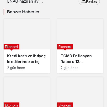
ENAG haziran ayı
Paylaş
enflasyonunu açıkladı!
Benzer Haberler
Ekonomi
Ekonomi
Kredi kartı ve ihtiyaç
TCMB Enflasyon
kredilerinde artış
Raporu 13
Ağustos’ta
2 gün önce
2 gün önce
Ekonomi
Ekonomi