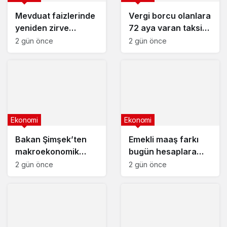
Mevduat faizlerinde
Vergi borcu olanlara
yeniden zirve
72 aya varan taksit
görüldü : 3 milyon
fırsatı
2 gün önce
2 gün önce
liranın aylık getirisi
ne kadar oldu?
Ekonomi
Ekonomi
Bakan Şimşek’ten
Emekli maaş farkı
makroekonomik
bugün hesaplara
istikrar açıklaması
yatıyor
2 gün önce
2 gün önce