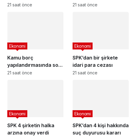
güncel akaryakıt
21 saat önce
21 saat önce
fiyatları
Ekonomi
Ekonomi
Kamu borç
SPK’dan bir şirkete
yapılandırmasında son
idari para cezası
başvuru tarihi
21 saat önce
21 saat önce
yaklaşıyor
Ekonomi
Ekonomi
SPK 4 şirketin halka
SPK’dan 4 kişi hakkında
arzına onay verdi
suç duyurusu kararı