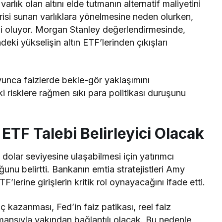
arlık olan altını elde tutmanın alternatif maliyetini
tirisi sunan varlıklara yönelmesine neden olurken,
kili oluyor. Morgan Stanley değerlendirmesinde,
indeki yükselişin altın ETF’lerinden çıkışları
yunca faizlerde bekle-gör yaklaşımını
i risklere rağmen sıkı para politikası duruşunu
 ETF Talebi Belirleyici Olacak
dolar seviyesine ulaşabilmesi için yatırımcı
duğunu
belirtti
. Bankanın emtia stratejistleri Amy
F’lerine girişlerin kritik rol oynayacağını
ifade etti
.
ç kazanması, Fed’in faiz patikası, reel faiz
mansıyla yakından bağlantılı olacak. Bu nedenle