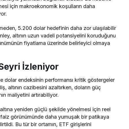
bilmesi için makroekonomik koşulların daha
or.
meden, 5.200 dolar hedefinin daha zor ulaşılabilir
anley, altının uzun vadeli potansiyelini koruduğunu
rünümünün fiyatlama üzerinde belirleyici olmaya
Seyri İzleniyor
ı ve dolar endeksinin performansı kritik göstergeler
iş, altının cazibesini azaltırken, doların güç
ın maliyetini artırabiliyor.
altına yeniden güçlü şekilde yönelmesi için reel
in faiz görünümünde daha yumuşak bir patikaya
tildi. Bu tür bir ortamın, ETF girişlerini