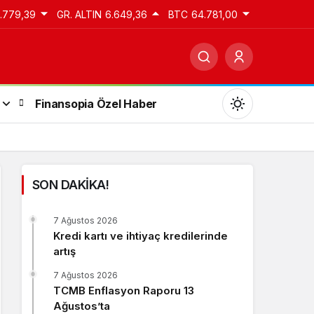
3.779,39
GR. ALTIN
6.649,36
BTC
64.781,00
Finansopia Özel Haber
SON DAKİKA!
Gündüz Modu
7 Ağustos 2026
Gündüz modunu seçin.
Kredi kartı ve ihtiyaç kredilerinde
artış
Gece Modu
7 Ağustos 2026
Gece modunu seçin.
TCMB Enflasyon Raporu 13
Ağustos’ta