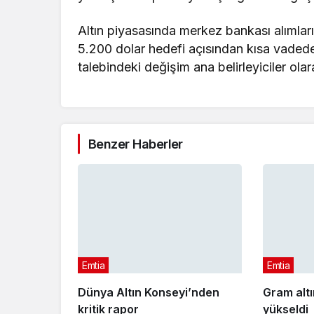
Altın piyasasında merkez bankası alımla
5.200 dolar hedefi açısından kısa vadede F
talebindeki değişim ana belirleyiciler ola
Benzer Haberler
Emtia
Emtia
Dünya Altın Konseyi’nden
Gram altı
kritik rapor
yükseldi