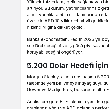
Yüksek faiz ortamı, getiri sağlamayan bir v
artırıyor. Bu durum, yatırımcıların faiz ge
altına yönelik talebin sınırlanmasında et
özellikle ABD 10 yıllık reel tahvil getiriler
hızlandırdığına dikkat çekildi.
Banka ekonomistleri, Fed’in 2026 yılı bo
sürdürebileceğini ve iş gücü piyasasındak
koruyabileceğini öngörüyor.
5.200 Dolar Hedefi İçin
Morgan Stanley, altının ons başına 5.200 
talebinde yeni bir ivmeye ihtiyaç duyul
Gower ve Martijn Rats, bu süreçte altın ET
Analistlere göre ETF talebinin yeniden gü
oranlarının yönü ve ABD dolarının perfor