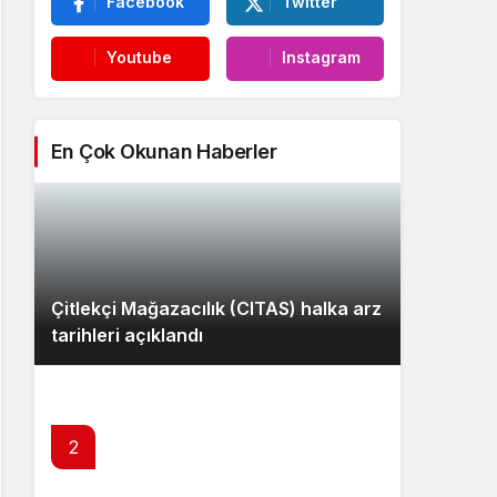
Facebook
Twitter
Youtube
Instagram
En Çok Okunan Haberler
Çitlekçi Mağazacılık (CITAS) halka arz
tarihleri açıklandı
2
Mevduat faizlerinde yeniden zirve