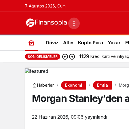
7 Ağustos 2026, Cum
Döviz
Altın
Kripto Para
Yazar
E
11:29
Kredi kartı ve ihtiyaç
SON GELIŞMELER
Ekonomi
Emtia
Haberler
Morga
Morgan Stanley’den al
22 Haziran 2026, 09:06
yayınlandı