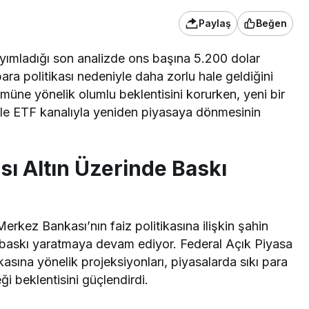
Paylaş
Beğen
 yayımladığı son analizde ons başına 5.200 dolar
ra politikası nedeniyle daha zorlu hale geldiğini
ümüne yönelik olumlu beklentisini korurken, yeni bir
llikle ETF kanalıyla yeniden piyasaya dönmesinin
ası Altın Üzerinde Baskı
rkez Bankası’nın faiz politikasına ilişkin şahin
li baskı yaratmaya devam ediyor. Federal Açık Piyasa
kasına yönelik projeksiyonları, piyasalarda sıkı para
i beklentisini güçlendirdi.