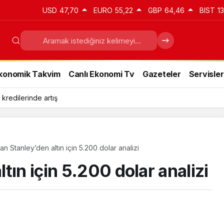
USD
47,70
EURO
55,22
GBP
64,46
BIST
1
konomik Takvim
Canlı Ekonomi Tv
Gazeteler
Servisler
 kredilerinde artış
n Stanley’den altın için 5.200 dolar analizi
tın için 5.200 dolar analizi