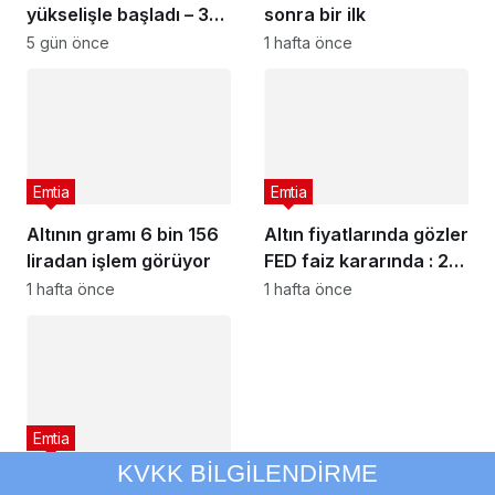
yükselişle başladı – 3
sonra bir ilk
Ağustos 2026 güncel
5 gün önce
1 hafta önce
altın fiyatları
Emtia
Emtia
Altının gramı 6 bin 156
Altın fiyatlarında gözler
liradan işlem görüyor
FED faiz kararında : 29
Temmuz 2026 güncel
1 hafta önce
1 hafta önce
altın fiyatları
Emtia
KVKK BİLGİLENDİRME
Banka ATM’sinden altın