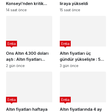
Konseyi’nden kritik
liraya yükseldi
rapor
14 saat önce
15 saat önce
Emtia
Emtia
Ons Altın 4.300 doları
Altın fiyatları üç
aştı : Altın fiyatları
gündür yükselişte : 5
neden yükseliyor?
Ağustos 2026 güncel
2 gün önce
3 gün önce
altın fiyatları
Emtia
Emtia
Altın fiyatları haftaya
Altın fiyatlarında 4 ay