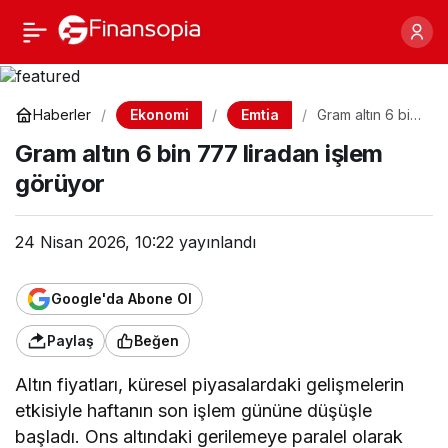
Gram altın 6 bin 777
Paylaş
liradan işlem görüyor
Ekonomi
Emtia
Haberler
Gram altın 6 bin
777 liradan
Gram altın 6 bin 777 liradan işlem
işlem görüyor
görüyor
24 Nisan 2026, 10:22
yayınlandı
Google'da Abone Ol
Paylaş
Beğen
Altın fiyatları, küresel piyasalardaki gelişmelerin
etkisiyle haftanın son işlem gününe düşüşle
başladı. Ons altındaki gerilemeye paralel olarak