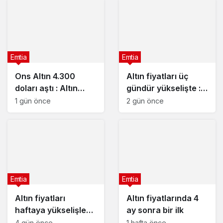
Emtia
Emtia
Ons Altın 4.300
Altın fiyatları üç
doları aştı : Altın
gündür yükselişte : 5
fiyatları neden
Ağustos 2026
1 gün önce
2 gün önce
yükseliyor?
güncel altın fiyatları
Emtia
Emtia
Altın fiyatları
Altın fiyatlarında 4
haftaya yükselişle
ay sonra bir ilk
başladı – 3 Ağustos
4 gün önce
1 hafta önce