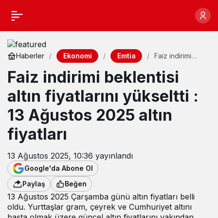
Ekonomi
Emtia
Haberler
Faiz indirimi
beklentisi altın
Faiz indirimi beklentisi
fiyatlarını
yükseltti : 13
Ağustos 2025
altın fiyatlarını yükseltti :
altın fiyatları
13 Ağustos 2025 altın
fiyatları
13 Ağustos 2025, 10:36
yayınlandı
Google'da Abone Ol
Paylaş
Beğen
13 Ağustos 2025 Çarşamba günü altın fiyatları belli
oldu. Yurttaşlar gram, çeyrek ve Cumhuriyet altını
başta olmak üzere güncel altın fiyatlarını yakından