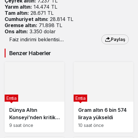
Çeyrek altın:
7.237 TL
Yarım altın:
14.474 TL
Tam altın:
28.671 TL
Cumhuriyet altını:
28.814 TL
Gremse altın:
71.898 TL
Ons altın:
3.350 dolar
Faiz indirimi beklentisi
Paylaş
altın fiyatlarını yükseltti
: 13 Ağustos 2025 altın
Benzer Haberler
fiyatları
Emtia
Emtia
Dünya Altın
Gram altın 6 bin 574
Konseyi’nden kritik
liraya yükseldi
rapor
9 saat önce
10 saat önce