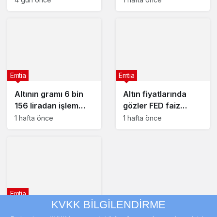
2026 güncel altın
fiyatları
Emtia
Emtia
Altının gramı 6 bin
Altın fiyatlarında
156 liradan işlem
gözler FED faiz
görüyor
kararında : 29
1 hafta önce
1 hafta önce
Temmuz 2026
güncel altın fiyatları
Emtia
KVKK BİLGİLENDİRME
Banka ATM’sinden