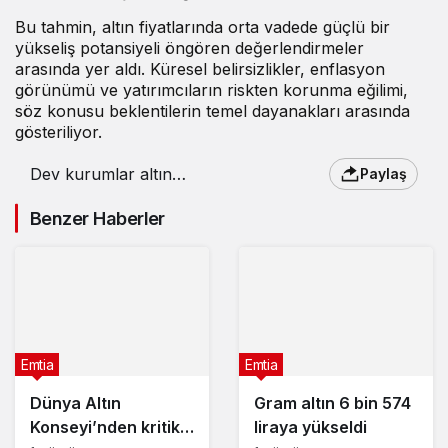
Bu tahmin, altın fiyatlarında orta vadede güçlü bir
yükseliş potansiyeli öngören değerlendirmeler
arasında yer aldı. Küresel belirsizlikler, enflasyon
görünümü ve yatırımcıların riskten korunma eğilimi,
söz konusu beklentilerin temel dayanakları arasında
gösteriliyor.
Dev kurumlar altın
Paylaş
hedef fiyatlarını
açıkladı
Benzer Haberler
Emtia
Emtia
Dünya Altın
Gram altın 6 bin 574
Konseyi’nden kritik
liraya yükseldi