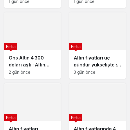
rapor
1 gün önce
1 gün önce
Emtia
Emtia
Ons Altın 4.300
Altın fiyatları üç
doları aştı : Altın
gündür yükselişte : 5
fiyatları neden
Ağustos 2026
2 gün önce
3 gün önce
yükseliyor?
güncel altın fiyatları
Emtia
Emtia
Altın fiyatları
Altın fiyatlarında 4