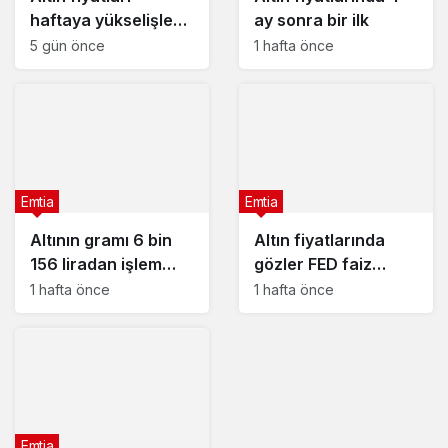
haftaya yükselişle
ay sonra bir ilk
başladı – 3 Ağustos
5 gün önce
1 hafta önce
2026 güncel altın
fiyatları
Emtia
Emtia
Altının gramı 6 bin
Altın fiyatlarında
156 liradan işlem
gözler FED faiz
görüyor
kararında : 29
1 hafta önce
1 hafta önce
Temmuz 2026
güncel altın fiyatları
Emtia