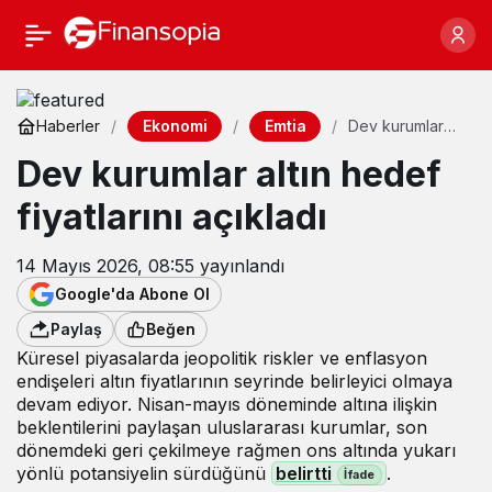
Ekonomi
Emtia
Haberler
Dev kurumlar
altın hedef
Dev kurumlar altın hedef
fiyatlarını
açıkladı
fiyatlarını açıkladı
14 Mayıs 2026, 08:55
yayınlandı
Google'da Abone Ol
Paylaş
Beğen
Küresel piyasalarda jeopolitik riskler ve enflasyon
endişeleri altın fiyatlarının seyrinde belirleyici olmaya
devam ediyor. Nisan-mayıs döneminde altına ilişkin
beklentilerini paylaşan uluslararası kurumlar, son
dönemdeki geri çekilmeye rağmen ons altında yukarı
yönlü potansiyelin sürdüğünü
belirtti
.