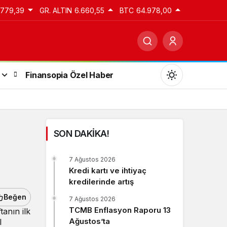
.779,39
GR. ALTIN
6.660,55
BTC
64.978,00
Finansopia Özel Haber
SON DAKİKA!
Gündüz Modu
7 Ağustos 2026
Gündüz modunu seçin.
Kredi kartı ve ihtiyaç
kredilerinde artış
Gece Modu
Beğen
7 Ağustos 2026
Gece modunu seçin.
TCMB Enflasyon Raporu 13
tanın ilk
Ağustos’ta
l