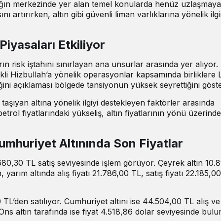
ığın merkezinde yer alan temel konularda henüz uzlaşmaya
ı artırırken, altın gibi güvenli liman varlıklarına yönelik ilgi
iyasaları Etkiliyor
n risk iştahını sınırlayan ana unsurlar arasında yer alıyor. İ
li Hizbullah’a yönelik operasyonlar kapsamında birliklere
diğini açıklaması bölgede tansiyonun yüksek seyrettiğini göste
i taşıyan altına yönelik ilgiyi destekleyen faktörler arasında
rol fiyatlarındaki yükseliş, altın fiyatlarının yönü üzerind
mhuriyet Altınında Son Fiyatlar
.680,30 TL satış seviyesinde işlem görüyor. Çeyrek altın 10.
en, yarım altında alış fiyatı 21.786,00 TL, satış fiyatı 22.185,0
TL’den satılıyor. Cumhuriyet altını ise 44.504,00 TL alış ve
 Ons altın tarafında ise fiyat 4.518,86 dolar seviyesinde bul