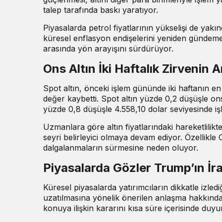
talep tarafında baskı yaratıyor.
Piyasalarda petrol fiyatlarının yükselişi de yak
küresel enflasyon endişelerini yeniden gündeme t
arasında yön arayışını sürdürüyor.
Ons Altın İki Haftalık Zirvenin 
Spot altın, önceki işlem gününde iki haftanın e
değer kaybetti. Spot altın yüzde 0,2 düşüşle ons
yüzde 0,8 düşüşle 4.558,10 dolar seviyesinde i
Uzmanlara göre altın fiyatlarındaki hareketlilikte
seyri belirleyici olmaya devam ediyor. Özellikle
dalgalanmaların sürmesine neden oluyor.
Piyasalarda Gözler Trump’ın İr
Küresel piyasalarda yatırımcıların dikkatle izled
uzatılmasına yönelik önerilen anlaşma hakkınd
konuya ilişkin kararını kısa süre içerisinde duy