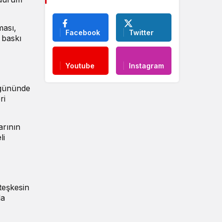
ması,
Facebook
Twitter
 baskı
Youtube
Instagram
 gününde
ri
arının
li
ateşkesin
da