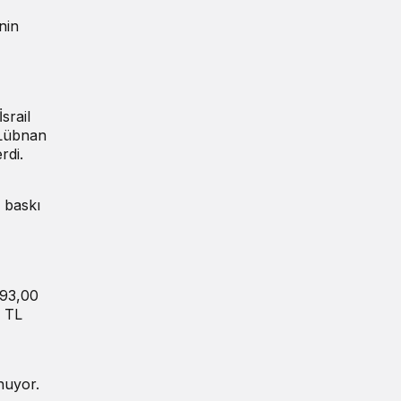
nin
srail
 Lübnan
rdi.
e baskı
893,00
0 TL
unuyor.