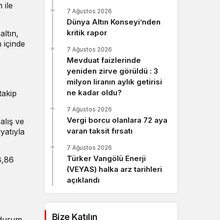
 ile
Sistem Modu
7 Ağustos 2026
Sistem modunu seçin.
Dünya Altın Konseyi’nden
kritik rapor
altın,
n içinde
7 Ağustos 2026
Mevduat faizlerinde
yeniden zirve görüldü : 3
milyon liranın aylık getirisi
ne kadar oldu?
takip
7 Ağustos 2026
Vergi borcu olanlara 72 aya
alış ve
varan taksit fırsatı
yatıyla
7 Ağustos 2026
Türker Vangölü Enerji
8,86
(VEYAS) halka arz tarihleri
açıklandı
Bize Katılın
u durum