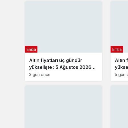
Emtia
Emtia
Altın fiyatları üç gündür
Altın 
yükselişte : 5 Ağustos 2026
yükse
güncel altın fiyatları
2026 g
3 gün önce
5 gün 