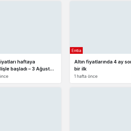
Emtia
fiyatları haftaya
Altın fiyatlarında 4 ay s
lişle başladı – 3 Ağustos
bir ilk
üncel altın fiyatları
önce
1 hafta önce