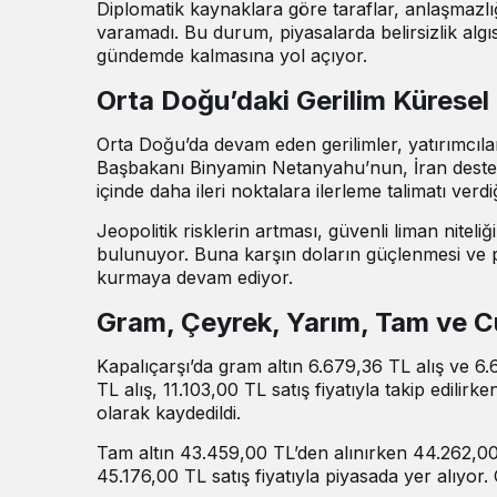
Diplomatik
kaynaklara göre
taraflar, anlaşmazl
varamadı. Bu durum, piyasalarda belirsizlik algısın
gündemde kalmasına yol açıyor.
Orta Doğu’daki Gerilim Küresel P
Orta Doğu’da devam eden gerilimler, yatırımcıları
Başbakanı Binyamin Netanyahu’nun, İran destek
içinde daha ileri noktalara ilerleme talimatı ver
Jeopolitik risklerin artması, güvenli liman niteliğ
bulunuyor. Buna karşın doların güçlenmesi ve pet
kurmaya devam ediyor.
Gram, Çeyrek, Yarım, Tam ve Cu
Kapalıçarşı’da gram altın 6.679,36 TL alış ve 6
TL alış, 11.103,00 TL satış fiyatıyla takip edilirk
olarak kaydedildi.
Tam altın 43.459,00 TL’den alınırken 44.262,00 
45.176,00 TL satış fiyatıyla piyasada yer alıyor.