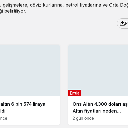
ki gelişmelere, döviz kurlarına, petrol fiyatlarına ve Orta D
belirtiliyor.
P
Emtia
ltın 6 bin 574 liraya
Ons Altın 4.300 doları aşt
ldi
Altın fiyatları neden
yükseliyor?
önce
2 gün önce