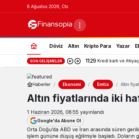
8 Ağustos 2026, Cts
Döviz
Altın
Kripto Para
Yazar
E
11:29
Kredi kartı ve ihtiyaç
SON GELIŞMELER
Ekonomi
Emtia
Haberler
Altın fiy
Altın fiyatlarında iki h
1 Haziran 2026, 08:55
yayınlandı
Google'da Abone Ol
Orta Doğu’da ABD ve İran arasında süren gerilim kü
işlem gününe düşüş eğilimiyle başladı. Doların g