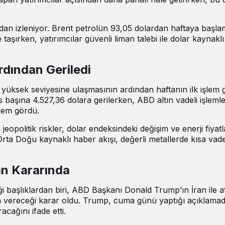
ından izleniyor. Brent petrolün 93,05 dolardan haftaya başla
aşırken, yatırımcılar güvenli liman talebi ile dolar kaynaklı
Ardından Geriledi
n yüksek seviyesine ulaşmasının ardından haftanın ilk işlem
 başına 4.527,36 dolara gerilerken, ABD altın vadeli işlemle
şlem gördü.
 jeopolitik riskler, dolar endeksindeki değişim ve enerji fiyatl
 Orta Doğu kaynaklı haber akışı, değerli metallerde kısa vade
an Kararında
iği başlıklardan biri, ABD Başkanı Donald Trump’ın İran ile 
a vereceği karar oldu. Trump, cuma günü yaptığı açıklama
uracağını
ifade etti
.