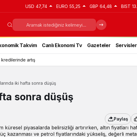
USD
47,74
EURO
55,25
GBP
64,48
BIST
13
konomik Takvim
Canlı Ekonomi Tv
Gazeteler
Servisler
 kredilerinde artış
atlarında iki hafta sonra düşüş
afta sonra düşüş
Paylaş
resel piyasalarda belirsizliği artırırken, altın fiyatları haf
üç kazanması ve petrol fiyatlarındaki yükseliş, değerli meta