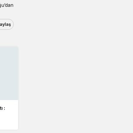
oğu’dan
aylaş
ı :