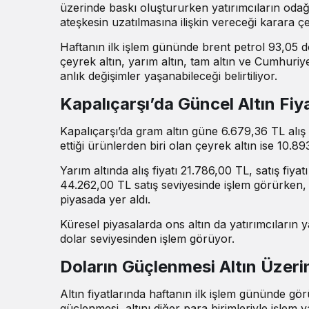
üzerinde baskı oluştururken yatırımcıların odağ
ateşkesin uzatılmasına ilişkin vereceği karara çev
Haftanın ilk işlem gününde brent petrol 93,05 do
çeyrek altın, yarım altın, tam altın ve Cumhuriyet 
anlık değişimler yaşanabileceği belirtiliyor.
Kapalıçarşı’da Güncel Altın Fiya
Kapalıçarşı’da gram altın güne 6.679,36 TL alış v
ettiği ürünlerden biri olan çeyrek altın ise 10.89
Yarım altında alış fiyatı 21.786,00 TL, satış fiya
44.262,00 TL satış seviyesinde işlem görürken, 
piyasada yer aldı.
Küresel piyasalarda ons altın da yatırımcıların 
dolar seviyesinden işlem görüyor.
Doların Güçlenmesi Altın Üzeri
Altın fiyatlarında haftanın ilk işlem gününde gö
güçlenmesi, altını diğer para birimleriyle işlem