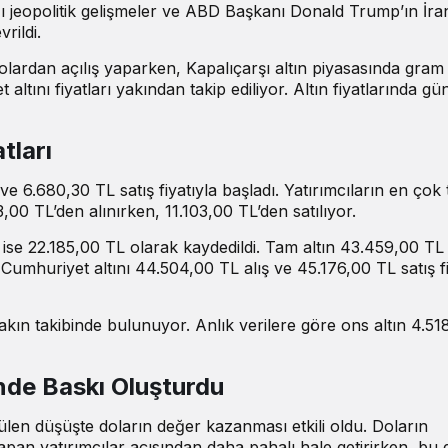
ı jeopolitik gelişmeler ve ABD Başkanı Donald Trump’ın İran
rildi.
lardan açılış yaparken, Kapalıçarşı altın piyasasında gram 
altını fiyatları yakından takip ediliyor. Altın fiyatlarında gü
tları
e 6.680,30 TL satış fiyatıyla başladı. Yatırımcıların en çok 
3,00 TL’den alınırken, 11.103,00 TL’den satılıyor.
tı ise 22.185,00 TL olarak kaydedildi. Tam altın 43.459,00 TL 
Cumhuriyet altını 44.504,00 TL alış ve 45.176,00 TL satış fi
yakın takibinde bulunuyor. Anlık
verilere göre
ons altın 4.51
nde Baskı Oluşturdu
rülen düşüşte doların değer kazanması etkili oldu. Doların
 yapan yatırımcılar açısından daha pahalı hale getirirken, b