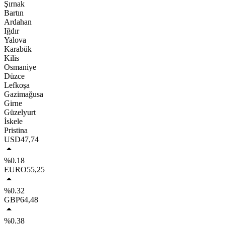
Şırnak
Bartın
Ardahan
Iğdır
Yalova
Karabük
Kilis
Osmaniye
Düzce
Lefkoşa
Gazimağusa
Girne
Güzelyurt
İskele
Pristina
USD
47,74
%0.18
EURO
55,25
%0.32
GBP
64,48
%0.38