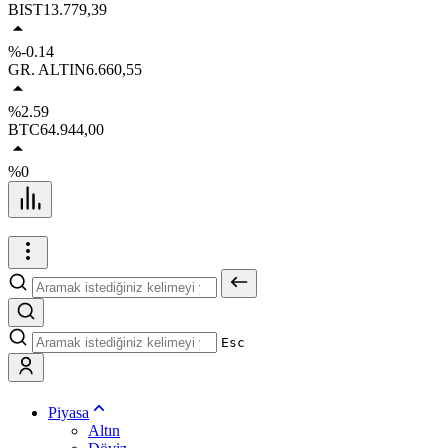
BIST
13.779,39
%-0.14
GR. ALTIN
6.660,55
%2.59
BTC
64.944,00
%0
Esc
Piyasa
Altın