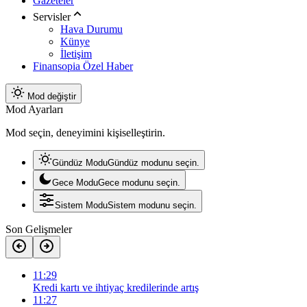
Gazeteler
Servisler
Hava Durumu
Künye
İletişim
Finansopia Özel Haber
Mod değiştir
Mod Ayarları
Mod seçin, deneyimini kişiselleştirin.
Gündüz Modu
Gündüz modunu seçin.
Gece Modu
Gece modunu seçin.
Sistem Modu
Sistem modunu seçin.
Son Gelişmeler
11:29
Kredi kartı ve ihtiyaç kredilerinde artış
11:27