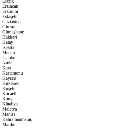
Elazığ
Erzincan
Erzurum
Eskişehir
Gaziantep
Giresun
Gümüşhane
Hakkari
Hatay
Isparta
Mersin
İstanbul
İzmir
Kars
Kastamonu
Kayseri
Kırklareli
Kırşehir
Kocaeli
Konya
Kütahya
Malatya
Manisa
Kahramanmaraş
Mardin