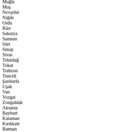
Muğla
Muş
Nevşehir
Niğde
Ordu
Rize
Sakarya
Samsun
Siirt
Sinop
Sivas
Tekirdağ
Tokat
Trabzon
Tunceli
Şanlıurfa
Uşak
Van
Yozgat
Zonguldak
Aksaray
Bayburt
Karaman
Kırıkkale
Batman