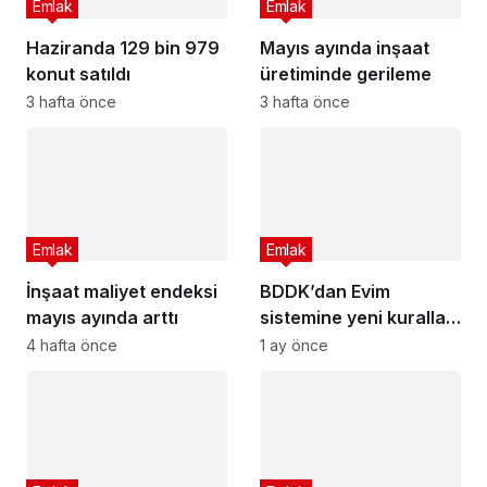
Emlak
Emlak
Haziranda 129 bin 979
Mayıs ayında inşaat
konut satıldı
üretiminde gerileme
3 hafta önce
3 hafta önce
Emlak
Emlak
İnşaat maliyet endeksi
BDDK’dan Evim
mayıs ayında arttı
sistemine yeni kurallar
geldi
4 hafta önce
1 ay önce