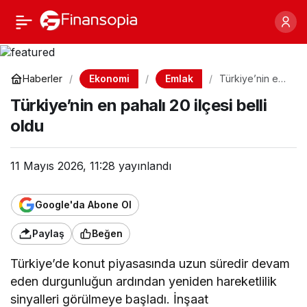
Türkiye’nin en pahalı 20
Paylaş
ilçesi belli oldu
Ekonomi
Emlak
Haberler
Türkiye’nin en
pahalı 20 ilçesi
Türkiye’nin en pahalı 20 ilçesi belli
belli oldu
oldu
11 Mayıs 2026, 11:28
yayınlandı
Google'da Abone Ol
Paylaş
Beğen
Türkiye’de konut piyasasında uzun süredir devam
eden durgunluğun ardından yeniden hareketlilik
sinyalleri görülmeye başladı. İnşaat