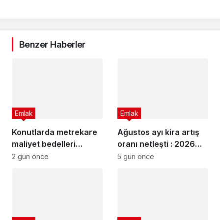
Benzer Haberler
Emlak
Emlak
Konutlarda metrekare
Ağustos ayı kira artış
maliyet bedelleri
oranı netleşti : 2026
güncellendi
Ağustos ayı kira artış
2 gün önce
5 gün önce
oranı ne kadar oldu?