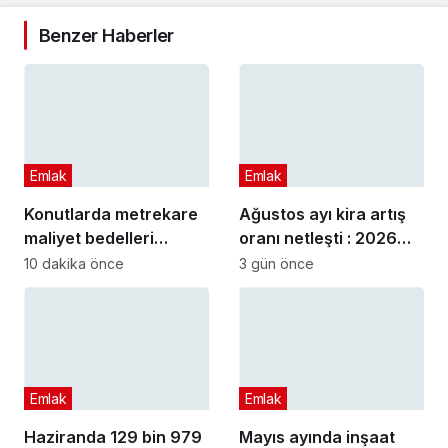
Benzer Haberler
Emlak
Emlak
Konutlarda metrekare
Ağustos ayı kira artış
maliyet bedelleri
oranı netleşti : 2026
güncellendi
Ağustos ayı kira artış
10 dakika önce
3 gün önce
oranı ne kadar oldu?
Emlak
Emlak
Haziranda 129 bin 979
Mayıs ayında inşaat