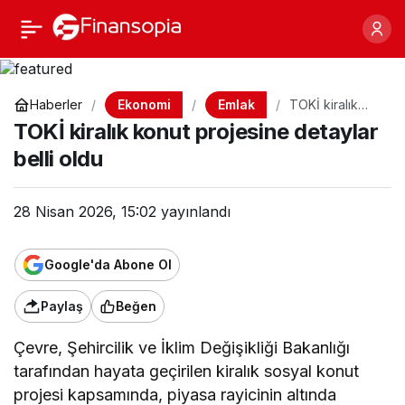
TOKİ kiralık konut
Paylaş
projesine detaylar belli
Ekonomi
Emlak
Haberler
TOKİ kiralık
konut projesine
oldu
TOKİ kiralık konut projesine detaylar
detaylar belli
oldu
belli oldu
28 Nisan 2026, 15:02
yayınlandı
Google'da Abone Ol
Paylaş
Beğen
Çevre, Şehircilik ve İklim Değişikliği Bakanlığı
tarafından hayata geçirilen kiralık sosyal konut
projesi kapsamında, piyasa rayicinin altında