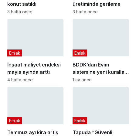
konut satıldı
üretiminde gerileme
3 hafta önce
3 hafta önce
Emlak
Emlak
İnşaat maliyet endeksi
BDDK’dan Evim
mayıs ayında arttı
sistemine yeni kurallar
geldi
4 hafta önce
1 ay önce
Emlak
Emlak
Temmuz ayı kira artış
Tapuda “Güvenli