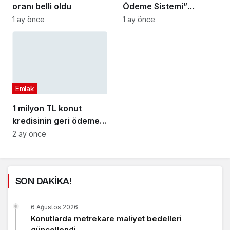
oranı belli oldu
Ödeme Sistemi”
ertelendi
1 ay önce
1 ay önce
Emlak
1 milyon TL konut
kredisinin geri ödemesi
değişti
2 ay önce
SON DAKİKA!
6 Ağustos 2026
Konutlarda metrekare maliyet bedelleri
güncellendi