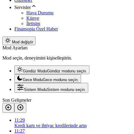
Gazeteler
Servisler
Hava Durumu
Künye
İletişim
Finansopia Özel Haber
Mod değiştir
Mod Ayarları
Mod seçin, deneyimini kişiselleştirin.
Gündüz Modu
Gündüz modunu seçin.
Gece Modu
Gece modunu seçin.
Sistem Modu
Sistem modunu seçin.
Son Gelişmeler
11:29
Kredi kartı ve ihtiyaç kredilerinde artış
11:27