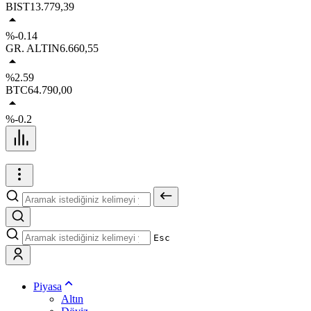
BIST
13.779,39
%-0.14
GR. ALTIN
6.660,55
%2.59
BTC
64.790,00
%-0.2
Esc
Piyasa
Altın