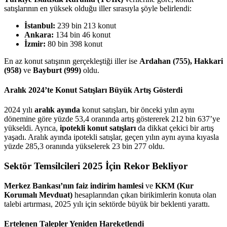
satışlarının en yüksek olduğu iller sırasıyla şöyle belirlendi:
İstanbul:
239 bin 213 konut
Ankara:
134 bin 46 konut
İzmir:
80 bin 398 konut
En az konut satışının gerçekleştiği iller ise
Ardahan (755), Hakkari
(958)
ve
Bayburt (999)
oldu.
Aralık 2024’te Konut Satışları Büyük Artış Gösterdi
2024 yılı
aralık ayında
konut satışları, bir önceki yılın aynı
dönemine göre yüzde 53,4 oranında artış göstererek 212 bin 637’ye
yükseldi. Ayrıca,
ipotekli konut satışları
da dikkat çekici bir artış
yaşadı. Aralık ayında ipotekli satışlar, geçen yılın aynı ayına kıyasla
yüzde 285,3 oranında yükselerek 23 bin 277 oldu.
Sektör Temsilcileri 2025 İçin Rekor Bekliyor
Merkez Bankası’nın faiz indirim hamlesi
ve
KKM (Kur
Korumalı Mevduat)
hesaplarından çıkan birikimlerin konuta olan
talebi artırması, 2025 yılı için sektörde büyük bir beklenti yarattı.
Ertelenen Talepler Yeniden Hareketlendi