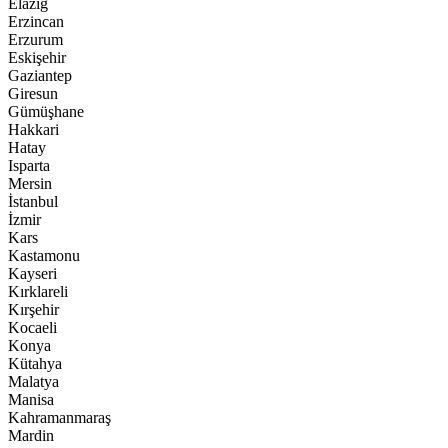
Elazığ
Erzincan
Erzurum
Eskişehir
Gaziantep
Giresun
Gümüşhane
Hakkari
Hatay
Isparta
Mersin
İstanbul
İzmir
Kars
Kastamonu
Kayseri
Kırklareli
Kırşehir
Kocaeli
Konya
Kütahya
Malatya
Manisa
Kahramanmaraş
Mardin