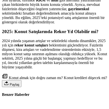
Son aylarda, özellikle
KKM
ve
altın
gibi alternatif yatırımlardan
çıkan birikimlerin büyük kısmı konuta yöneldi. Ayrıca, mevduat
faizlerinin düşeceğini öngören yatırımcılar,
gayrimenkul
sektöründeki fırsatları değerlendirmek amacıyla konut almaya
yöneldi. Bu eğilim, 2025’teki potansiyel satış artışlarının önemli bir
göstergesi olarak değerlendiriliyor.
2025: Konut Satışlarında Rekor Yıl Olabilir mi?
2024 yılında yaşanan artışlar ve sektördeki olumlu dinamikler, 2025
yılı için
rekor konut satışları
beklentisini güçlendiriyor. Faizlerin
düşmesi, kira artışları ve vadelendirme sistemlerinin etkisiyle, 1,5
milyon konut satışı sınırının aşılması olasılığı oldukça yüksek. Konut
sektörü, 2025 yılına güçlü bir başlangıç yapmayı hedefliyor ve bu
yıl, önceki yıllardan gelen talebin karşılanmasıyla önemli bir
büyüme yaşayabilir.
Konut almak için doğru zaman mı? Konut kredileri düşecek mi?
Paylaş
Benzer Haberler