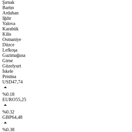
Şırnak
Bartın
Ardahan
Iğdır
Yalova
Karabük
Kilis
Osmaniye
Düzce
Lefkoşa
Gazimağusa
Girne
Güzelyurt
İskele
Pristina
USD
47,74
%0.18
EURO
55,25
%0.32
GBP
64,48
%0.38