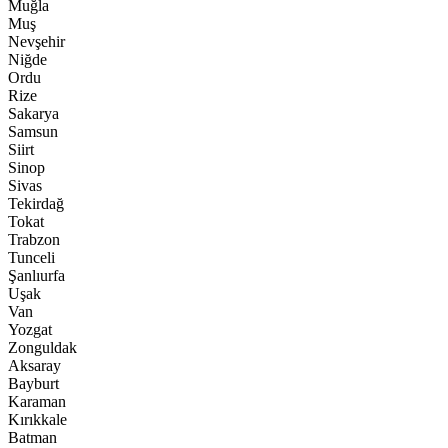
Muğla
Muş
Nevşehir
Niğde
Ordu
Rize
Sakarya
Samsun
Siirt
Sinop
Sivas
Tekirdağ
Tokat
Trabzon
Tunceli
Şanlıurfa
Uşak
Van
Yozgat
Zonguldak
Aksaray
Bayburt
Karaman
Kırıkkale
Batman