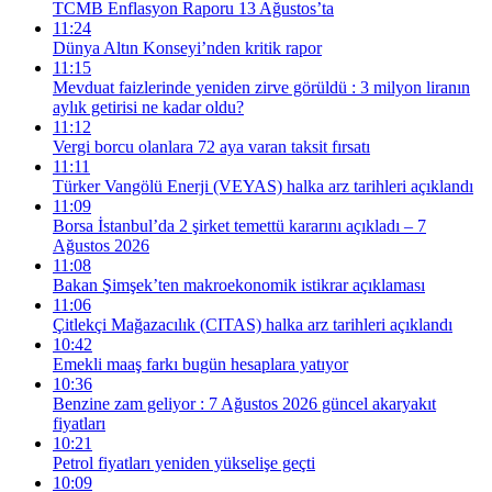
TCMB Enflasyon Raporu 13 Ağustos’ta
11:24
Dünya Altın Konseyi’nden kritik rapor
11:15
Mevduat faizlerinde yeniden zirve görüldü : 3 milyon liranın
aylık getirisi ne kadar oldu?
11:12
Vergi borcu olanlara 72 aya varan taksit fırsatı
11:11
Türker Vangölü Enerji (VEYAS) halka arz tarihleri açıklandı
11:09
Borsa İstanbul’da 2 şirket temettü kararını açıkladı – 7
Ağustos 2026
11:08
Bakan Şimşek’ten makroekonomik istikrar açıklaması
11:06
Çitlekçi Mağazacılık (CITAS) halka arz tarihleri açıklandı
10:42
Emekli maaş farkı bugün hesaplara yatıyor
10:36
Benzine zam geliyor : 7 Ağustos 2026 güncel akaryakıt
fiyatları
10:21
Petrol fiyatları yeniden yükselişe geçti
10:09