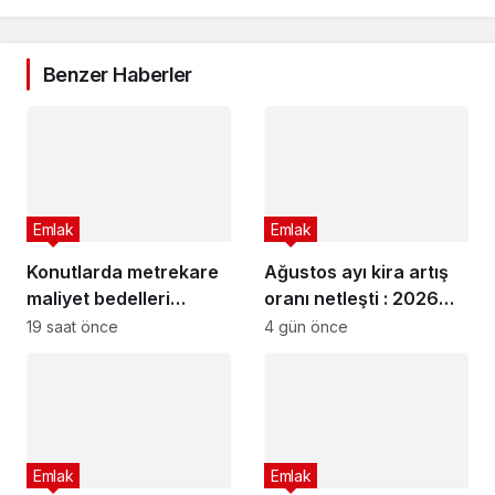
Benzer Haberler
Emlak
Emlak
Konutlarda metrekare
Ağustos ayı kira artış
maliyet bedelleri
oranı netleşti : 2026
güncellendi
Ağustos ayı kira artış
19 saat önce
4 gün önce
oranı ne kadar oldu?
Emlak
Emlak