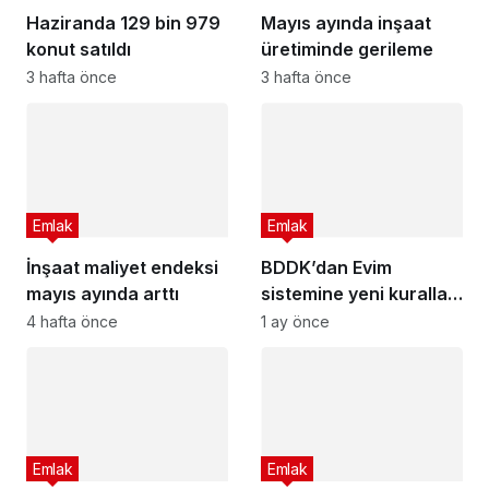
Haziranda 129 bin 979
Mayıs ayında inşaat
konut satıldı
üretiminde gerileme
3 hafta önce
3 hafta önce
Emlak
Emlak
İnşaat maliyet endeksi
BDDK’dan Evim
mayıs ayında arttı
sistemine yeni kurallar
geldi
4 hafta önce
1 ay önce
Emlak
Emlak