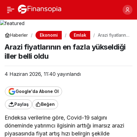
Arazi fiyatlarının en
Paylaş
fazla yükseldiği iller belli
Ekonomi
Emlak
Haberler
Arazi fiyatlarının
en fazla
oldu
Arazi fiyatlarının en fazla yükseldiği
yükseldiği iller
belli oldu
iller belli oldu
4 Haziran 2026, 11:40
yayınlandı
Google'da Abone Ol
Paylaş
Beğen
Endeksa verilerine göre, Covid-19 salgını
döneminde yatırımcı ilgisinin arttığı imarsız arazi
piyasasında fiyat artış hızı belirgin şekilde