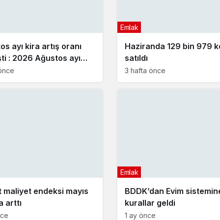
Emlak
s ayı kira artış oranı
Haziranda 129 bin 979 k
şti : 2026 Ağustos ayı
satıldı
rtış oranı ne kadar oldu?
önce
3 hafta önce
Emlak
t maliyet endeksi mayıs
BDDK’dan Evim sistemin
 arttı
kurallar geldi
nce
1 ay önce