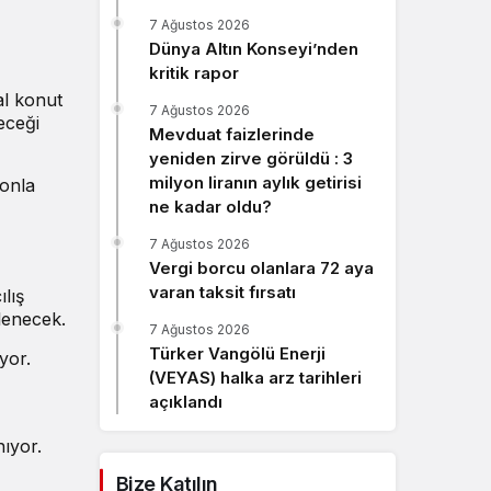
Sistem Modu
7 Ağustos 2026
Sistem modunu seçin.
Dünya Altın Konseyi’nden
kritik rapor
al konut
7 Ağustos 2026
eceği
Mevduat faizlerinde
yeniden zirve görüldü : 3
milyon liranın aylık getirisi
yonla
ne kadar oldu?
7 Ağustos 2026
Vergi borcu olanlara 72 aya
varan taksit fırsatı
lış
lenecek.
7 Ağustos 2026
Türker Vangölü Enerji
yor.
(VEYAS) halka arz tarihleri
açıklandı
nıyor.
Bize Katılın