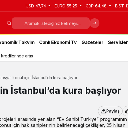
USD
47,74
EURO
55,25
GBP
64,48
BIST
1
konomik Takvim
Canlı Ekonomi Tv
Gazeteler
Servisler
 kredilerinde artış
sosyal konut için İstanbul’da kura başlıyor
in İstanbul’da kura başlıyor
Paylaş
rojeleri arasında yer alan “Ev Sahibi Türkiye” programının 
nut için hak sahiplerinin belirleneceği çekilişler, 25 Nisan