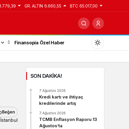
3.779,39
GR. ALTIN
6.660,55
BTC
65.017,00
Finansopia Özel Haber
SON DAKİKA!
Gündüz Modu
7 Ağustos 2026
Gündüz modunu seçin.
Kredi kartı ve ihtiyaç
kredilerinde artış
Gece Modu
Beğen
7 Ağustos 2026
Gece modunu seçin.
TCMB Enflasyon Raporu 13
İstanbul
Ağustos’ta