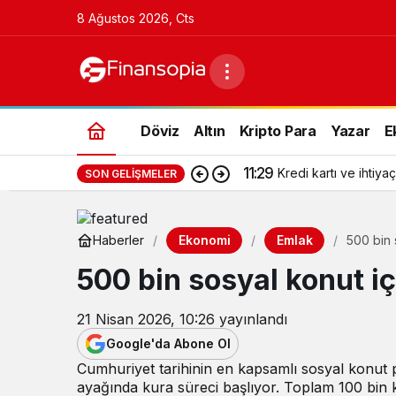
8 Ağustos 2026, Cts
Döviz
Altın
Kripto Para
Yazar
E
11:29
Kredi kartı ve ihtiyaç
SON GELIŞMELER
Ekonomi
Emlak
Haberler
500 bin 
500 bin sosyal konut iç
21 Nisan 2026, 10:26
yayınlandı
Google'da Abone Ol
Cumhuriyet tarihinin en kapsamlı sosyal konut p
ayağında kura süreci başlıyor. Toplam 100 bin ko