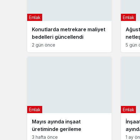
Emlak
Emlak
Konutlarda metrekare maliyet
Ağusto
bedelleri güncellendi
netle
kira a
2 gün önce
5 gün 
Emlak
Emlak
Mayıs ayında inşaat
İnşaa
üretiminde gerileme
ayında
3 hafta önce
1 ay ö