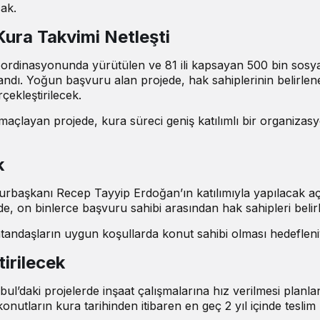
ak.
Kura Takvimi Netleşti
ı koordinasyonunda yürütülen ve 81 ili kapsayan 500 bin sosy
andı. Yoğun başvuru alan projede, hak sahiplerinin belirlen
çekleştirilecek.
açlayan projede, kura süreci geniş katılımlı bir organizas
k
başkanı Recep Tayyip Erdoğan’ın katılımıyla yapılacak açı
de, on binlerce başvuru sahibi arasından hak sahipleri belir
vatandaşların uygun koşullarda konut sahibi olması hedefleni
tirilecek
l’daki projelerde inşaat çalışmalarına hız verilmesi planla
nutların kura tarihinden itibaren en geç 2 yıl içinde teslim