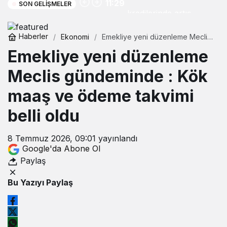
11:29
SON GELIŞMELER
kredilerinde artış
Haberler
Ekonomi
Emekliye yeni düzenleme Meclis
gündeminde : Kök maaş ve
Emekliye yeni düzenleme
ödeme takvimi belli oldu
Meclis gündeminde : Kök
maaş ve ödeme takvimi
belli oldu
8 Temmuz 2026, 09:01
yayınlandı
Google'da Abone Ol
Paylaş
Bu Yazıyı Paylaş