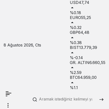
USD
47,74
%0.18
EURO
55,25
%0.32
GBP
64,48
%0.38
8 Ağustos 2026, Cts
BIST
13.779,39
%-0.14
GR. ALTIN
6.660,55
%2.59
BTC
64.959,00
%1.1