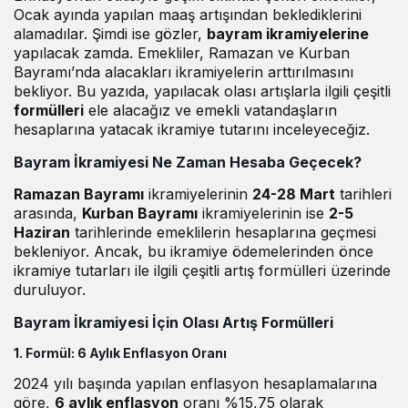
Ocak ayında yapılan maaş artışından beklediklerini
alamadılar. Şimdi ise gözler,
bayram ikramiyelerine
yapılacak zamda. Emekliler, Ramazan ve Kurban
Bayramı’nda alacakları ikramiyelerin arttırılmasını
bekliyor. Bu yazıda, yapılacak olası artışlarla ilgili çeşitli
formülleri
ele alacağız ve emekli vatandaşların
hesaplarına yatacak ikramiye tutarını inceleyeceğiz.
Bayram İkramiyesi Ne Zaman Hesaba Geçecek?
Ramazan Bayramı
ikramiyelerinin
24-28 Mart
tarihleri
arasında,
Kurban Bayramı
ikramiyelerinin ise
2-5
Haziran
tarihlerinde emeklilerin hesaplarına geçmesi
bekleniyor. Ancak, bu ikramiye ödemelerinden önce
ikramiye tutarları ile ilgili çeşitli artış formülleri üzerinde
duruluyor.
Bayram İkramiyesi İçin Olası Artış Formülleri
1. Formül:
6 Aylık Enflasyon Oranı
2024 yılı başında yapılan enflasyon hesaplamalarına
göre,
6 aylık enflasyon
oranı %15,75 olarak