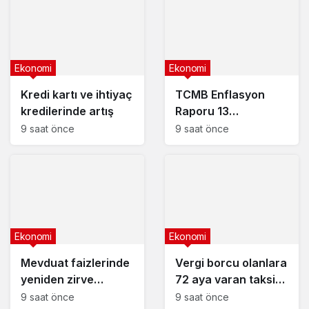
Ekonomi
Ekonomi
Kredi kartı ve ihtiyaç
TCMB Enflasyon
kredilerinde artış
Raporu 13
Ağustos’ta
9 saat önce
9 saat önce
Ekonomi
Ekonomi
Mevduat faizlerinde
Vergi borcu olanlara
yeniden zirve
72 aya varan taksit
görüldü : 3 milyon
fırsatı
9 saat önce
9 saat önce