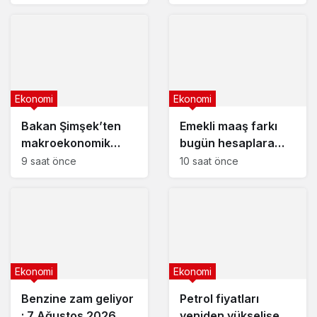
liranın aylık getirisi
ne kadar oldu?
Ekonomi
Ekonomi
Bakan Şimşek’ten
Emekli maaş farkı
makroekonomik
bugün hesaplara
istikrar açıklaması
yatıyor
9 saat önce
10 saat önce
Ekonomi
Ekonomi
Benzine zam geliyor
Petrol fiyatları
: 7 Ağustos 2026
yeniden yükselişe