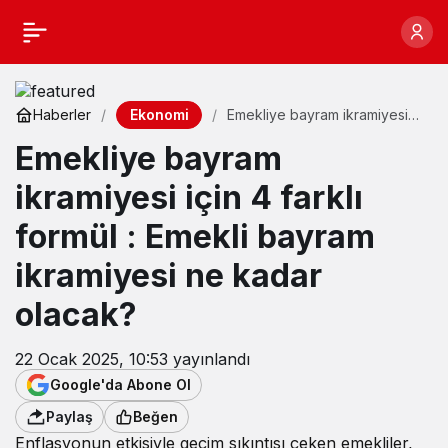
Ekonomi
Haberler
Emekliye bayram ikramiyesi
için 4 farklı formül : Emekli
Emekliye bayram
bayram ikramiyesi ne kadar
olacak?
ikramiyesi için 4 farklı
formül : Emekli bayram
ikramiyesi ne kadar
olacak?
22 Ocak 2025, 10:53
yayınlandı
Google'da Abone Ol
Paylaş
Beğen
Enflasyonun etkisiyle geçim sıkıntısı çeken emekliler,