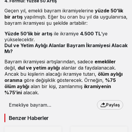
4. Formül:
Yüzde 50 Artış
Geçen yıl, emekli bayram ikramiyelerine
yüzde 50’lik
bir artış
yapılmıştı. Eğer bu oran bu yıl da uygulanırsa,
bayram ikramiyesi şu şekilde artabilir:
Yüzde 50’lik bir artış
ile ikramiye
4.500 TL
‘ye
yükselecektir.
Dul ve Yetim Aylığı Alanlar Bayram İkramiyesi Alacak
Mı?
Bayram ikramiyesi artışlarından, sadece
emekliler
değil,
dul ve yetim aylığı
alanlar da faydalanacak.
Ancak bu kişilerin alacağı ikramiye tutarı,
ölüm aylığı
oranına
göre değişiklik gösterecek. Örneğin,
%75
ölüm aylığı
alan bir kişi, zamlanmış
ikramiyenin
%75’ini
alacak.
Emekliye bayram
Paylaş
ikramiyesi için 4 farklı
formül : Emekli bayram
Benzer Haberler
ikramiyesi ne kadar
olacak?