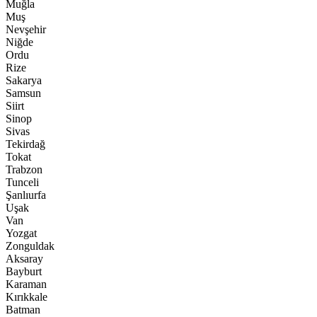
Muğla
Muş
Nevşehir
Niğde
Ordu
Rize
Sakarya
Samsun
Siirt
Sinop
Sivas
Tekirdağ
Tokat
Trabzon
Tunceli
Şanlıurfa
Uşak
Van
Yozgat
Zonguldak
Aksaray
Bayburt
Karaman
Kırıkkale
Batman