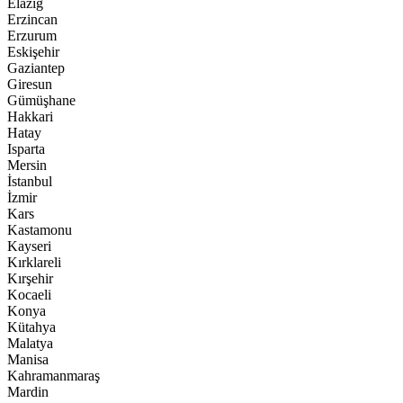
Elazığ
Erzincan
Erzurum
Eskişehir
Gaziantep
Giresun
Gümüşhane
Hakkari
Hatay
Isparta
Mersin
İstanbul
İzmir
Kars
Kastamonu
Kayseri
Kırklareli
Kırşehir
Kocaeli
Konya
Kütahya
Malatya
Manisa
Kahramanmaraş
Mardin