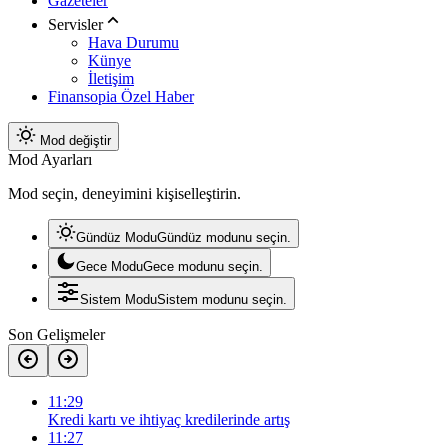
Gazeteler
Servisler
Hava Durumu
Künye
İletişim
Finansopia Özel Haber
Mod değiştir
Mod Ayarları
Mod seçin, deneyimini kişiselleştirin.
Gündüz Modu
Gündüz modunu seçin.
Gece Modu
Gece modunu seçin.
Sistem Modu
Sistem modunu seçin.
Son Gelişmeler
11:29
Kredi kartı ve ihtiyaç kredilerinde artış
11:27