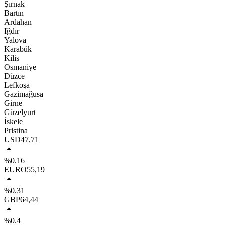
Şırnak
Bartın
Ardahan
Iğdır
Yalova
Karabük
Kilis
Osmaniye
Düzce
Lefkoşa
Gazimağusa
Girne
Güzelyurt
İskele
Pristina
USD
47,71
%0.16
EURO
55,19
%0.31
GBP
64,44
%0.4