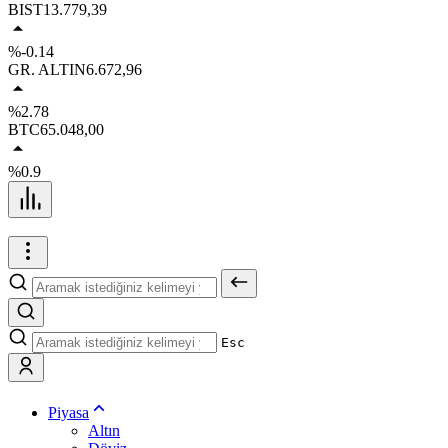
BIST
13.779,39
%-0.14
GR. ALTIN
6.672,96
%2.78
BTC
65.048,00
%0.9
Esc
Piyasa
Altın