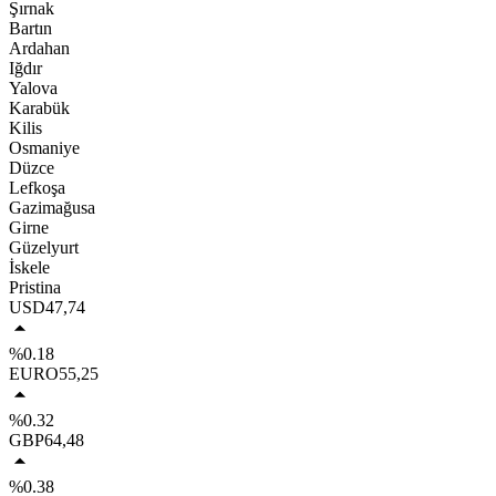
Şırnak
Bartın
Ardahan
Iğdır
Yalova
Karabük
Kilis
Osmaniye
Düzce
Lefkoşa
Gazimağusa
Girne
Güzelyurt
İskele
Pristina
USD
47,74
%0.18
EURO
55,25
%0.32
GBP
64,48
%0.38