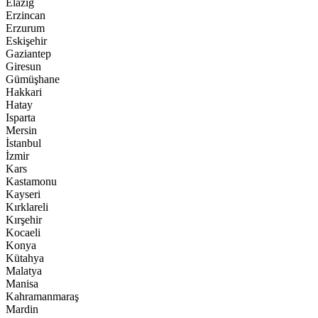
Elazığ
Erzincan
Erzurum
Eskişehir
Gaziantep
Giresun
Gümüşhane
Hakkari
Hatay
Isparta
Mersin
İstanbul
İzmir
Kars
Kastamonu
Kayseri
Kırklareli
Kırşehir
Kocaeli
Konya
Kütahya
Malatya
Manisa
Kahramanmaraş
Mardin