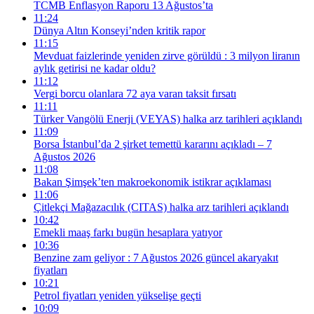
TCMB Enflasyon Raporu 13 Ağustos’ta
11:24
Dünya Altın Konseyi’nden kritik rapor
11:15
Mevduat faizlerinde yeniden zirve görüldü : 3 milyon liranın
aylık getirisi ne kadar oldu?
11:12
Vergi borcu olanlara 72 aya varan taksit fırsatı
11:11
Türker Vangölü Enerji (VEYAS) halka arz tarihleri açıklandı
11:09
Borsa İstanbul’da 2 şirket temettü kararını açıkladı – 7
Ağustos 2026
11:08
Bakan Şimşek’ten makroekonomik istikrar açıklaması
11:06
Çitlekçi Mağazacılık (CITAS) halka arz tarihleri açıklandı
10:42
Emekli maaş farkı bugün hesaplara yatıyor
10:36
Benzine zam geliyor : 7 Ağustos 2026 güncel akaryakıt
fiyatları
10:21
Petrol fiyatları yeniden yükselişe geçti
10:09