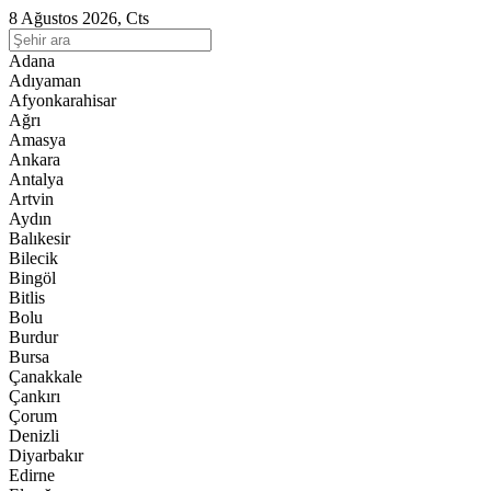
8 Ağustos 2026, Cts
Adana
Adıyaman
Afyonkarahisar
Ağrı
Amasya
Ankara
Antalya
Artvin
Aydın
Balıkesir
Bilecik
Bingöl
Bitlis
Bolu
Burdur
Bursa
Çanakkale
Çankırı
Çorum
Denizli
Diyarbakır
Edirne