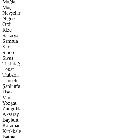
Muğla
Muş
Nevşehir
Niğde
Ordu
Rize
Sakarya
Samsun
Siirt
Sinop
Sivas
Tekirdağ
Tokat
Trabzon
Tunceli
Şanlıurfa
Uşak
Van
Yozgat
Zonguldak
Aksaray
Bayburt
Karaman
Kırıkkale
Batman