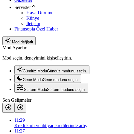
Gazeteler
Servisler
Hava Durumu
Künye
İletişim
Finansopia Özel Haber
Mod değiştir
Mod Ayarları
Mod seçin, deneyimini kişiselleştirin.
Gündüz Modu
Gündüz modunu seçin.
Gece Modu
Gece modunu seçin.
Sistem Modu
Sistem modunu seçin.
Son Gelişmeler
11:29
Kredi kartı ve ihtiyaç kredilerinde artış
11:27