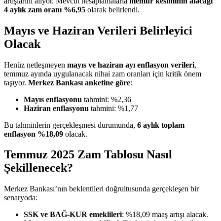
artışlarını alıyor. Mevcut hesaplamalarla
memur kesiminin alacağı
4 aylık zam oranı %6,95
olarak belirlendi.
Mayıs ve Haziran Verileri Belirleyici
Olacak
Henüz netleşmeyen
mayıs ve haziran ayı enflasyon verileri
,
temmuz ayında uygulanacak nihai zam oranları için kritik önem
taşıyor.
Merkez Bankası anketine göre
:
Mayıs enflasyonu
tahmini: %2,36
Haziran enflasyonu
tahmini: %1,77
Bu tahminlerin gerçekleşmesi durumunda,
6 aylık toplam
enflasyon %18,09
olacak.
Temmuz 2025 Zam Tablosu Nasıl
Şekillenecek?
Merkez Bankası’nın beklentileri doğrultusunda gerçekleşen bir
senaryoda:
SSK ve BAĞ-KUR emeklileri
: %18,09 maaş artışı alacak.