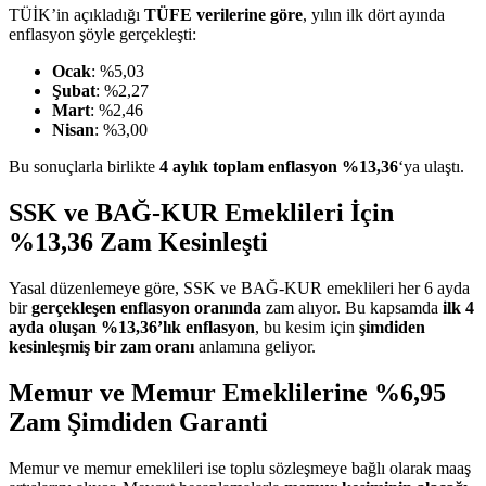
TÜİK’in açıkladığı
TÜFE verilerine göre
, yılın ilk dört ayında
enflasyon şöyle gerçekleşti:
Ocak
: %5,03
Şubat
: %2,27
Mart
: %2,46
Nisan
: %3,00
Bu sonuçlarla birlikte
4 aylık toplam enflasyon %13,36
‘ya ulaştı.
SSK ve BAĞ-KUR Emeklileri İçin
%13,36 Zam Kesinleşti
Yasal düzenlemeye göre, SSK ve BAĞ-KUR emeklileri her 6 ayda
bir
gerçekleşen enflasyon oranında
zam alıyor. Bu kapsamda
ilk 4
ayda oluşan %13,36’lık enflasyon
, bu kesim için
şimdiden
kesinleşmiş bir zam oranı
anlamına geliyor.
Memur ve Memur Emeklilerine %6,95
Zam Şimdiden Garanti
Memur ve memur emeklileri ise toplu sözleşmeye bağlı olarak maaş