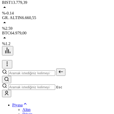
BIST
13.779,39
%-0.14
GR. ALTIN
6.660,55
%2.59
BTC
64.979,00
%1.2
Esc
Piyasa
Altın