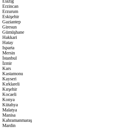
Elazığ
Erzincan
Erzurum
Eskişehir
Gaziantep
Giresun
Gümüşhane
Hakkari
Hatay
Isparta
Mersin
İstanbul
İzmir
Kars
Kastamonu
Kayseri
Kırklareli
Kırşehir
Kocaeli
Konya
Kütahya
Malatya
Manisa
Kahramanmaraş
Mardin