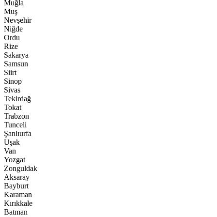
Muğla
Muş
Nevşehir
Niğde
Ordu
Rize
Sakarya
Samsun
Siirt
Sinop
Sivas
Tekirdağ
Tokat
Trabzon
Tunceli
Şanlıurfa
Uşak
Van
Yozgat
Zonguldak
Aksaray
Bayburt
Karaman
Kırıkkale
Batman