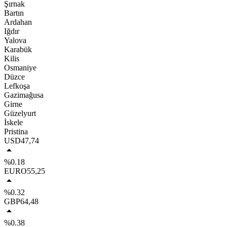
Şırnak
Bartın
Ardahan
Iğdır
Yalova
Karabük
Kilis
Osmaniye
Düzce
Lefkoşa
Gazimağusa
Girne
Güzelyurt
İskele
Pristina
USD
47,74
%0.18
EURO
55,25
%0.32
GBP
64,48
%0.38