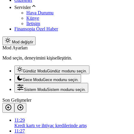
Gazeteler
Servisler
Hava Durumu
Künye
İletişim
Finansopia Özel Haber
Mod değiştir
Mod Ayarları
Mod seçin, deneyimini kişiselleştirin.
Gündüz Modu
Gündüz modunu seçin.
Gece Modu
Gece modunu seçin.
Sistem Modu
Sistem modunu seçin.
Son Gelişmeler
11:29
Kredi kartı ve ihtiyaç kredilerinde artış
11:27