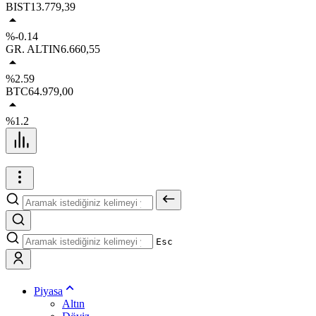
BIST
13.779,39
%-0.14
GR. ALTIN
6.660,55
%2.59
BTC
64.979,00
%1.2
Esc
Piyasa
Altın