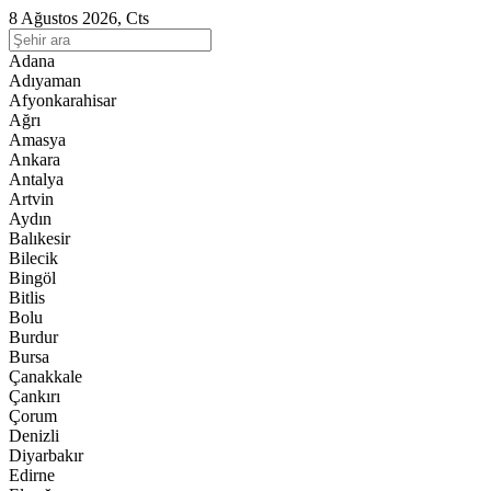
8 Ağustos 2026, Cts
Adana
Adıyaman
Afyonkarahisar
Ağrı
Amasya
Ankara
Antalya
Artvin
Aydın
Balıkesir
Bilecik
Bingöl
Bitlis
Bolu
Burdur
Bursa
Çanakkale
Çankırı
Çorum
Denizli
Diyarbakır
Edirne