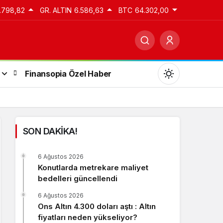
.798,82
GR. ALTIN
6.586,63
BTC
64.302,00
Finansopia Özel Haber
SON DAKİKA!
Gündüz Modu
6 Ağustos 2026
Gündüz modunu seçin.
Konutlarda metrekare maliyet
bedelleri güncellendi
Gece Modu
6 Ağustos 2026
Gece modunu seçin.
Ons Altın 4.300 doları aştı : Altın
fiyatları neden yükseliyor?