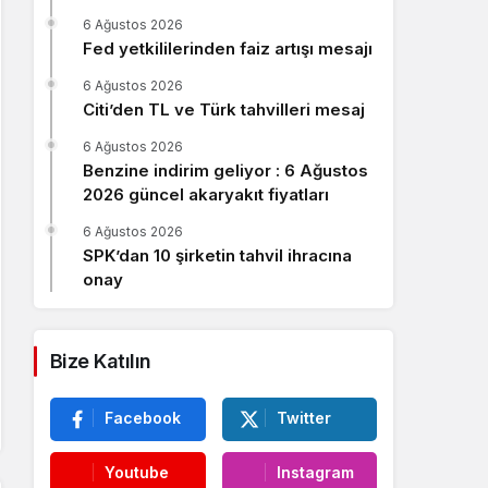
Sistem Modu
6 Ağustos 2026
Sistem modunu seçin.
Fed yetkililerinden faiz artışı mesajı
6 Ağustos 2026
Citi’den TL ve Türk tahvilleri mesaj
6 Ağustos 2026
Benzine indirim geliyor : 6 Ağustos
2026 güncel akaryakıt fiyatları
6 Ağustos 2026
SPK’dan 10 şirketin tahvil ihracına
onay
Bize Katılın
Facebook
Twitter
Youtube
Instagram