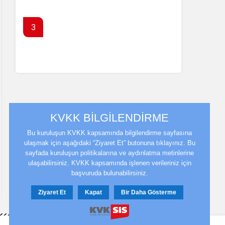
3
SPK’dan izinsiz kripto platformlarına
erişim engeli
KVKK BİLGİLENDİRME
Bu kuruluşun KVKK kapsamında bilgilendirme sayfasına
ulaşmak için aşağıdaki “Ziyaret Et” butonuna tıklayınız. Bu
sayfada kuruluşun politikalarına ve aydınlatma metinlerine
ulaşabilirsiniz. KVKK kapsamında işlenen verileriniz için
başvuruda bulunabilirsiniz.
Ziyaret Et
Kapat
Bir Daha Gösterme