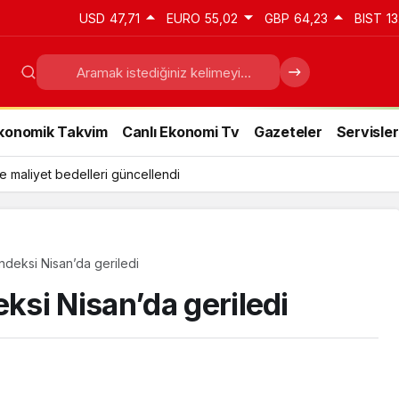
USD
47,71
EURO
55,02
GBP
64,23
BIST
13
konomik Takvim
Canlı Ekonomi Tv
Gazeteler
Servisler
e maliyet bedelleri güncellendi
deksi Nisan’da geriledi
si Nisan’da geriledi