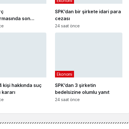
Ekonomi
rç
SPK’dan bir şirkete idari para
ırmasında son
cezası
arihi yaklaşıyor
ce
24 saat önce
Ekonomi
 kişi hakkında suç
SPK’dan 3 şirketin
 kararı
bedelsizine olumlu yanıt
ce
24 saat önce