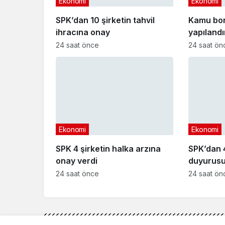
Ekonomi
Ekonomi
SPK’dan 10 şirketin tahvil
Kamu bo
ihracına onay
yapıland
başvuru t
24 saat önce
24 saat ön
Ekonomi
Ekonomi
SPK 4 şirketin halka arzına
SPK’dan 4
onay verdi
duyurusu
24 saat önce
24 saat ön