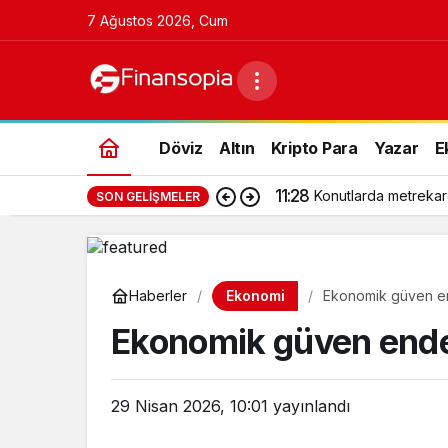
7 Ağustos 2026, Cum
Döviz
Altın
Kripto Para
Yazar
E
11:28
Konutlarda metrekar
SON GELIŞMELER
Ekonomi
Haberler
Ekonomik güven en
Ekonomik güven endek
29 Nisan 2026, 10:01
yayınlandı