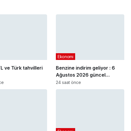
Ekonomi
L ve Türk tahvilleri
Benzine indirim geliyor : 6
Ağustos 2026 güncel
akaryakıt fiyatları
ce
24 saat önce