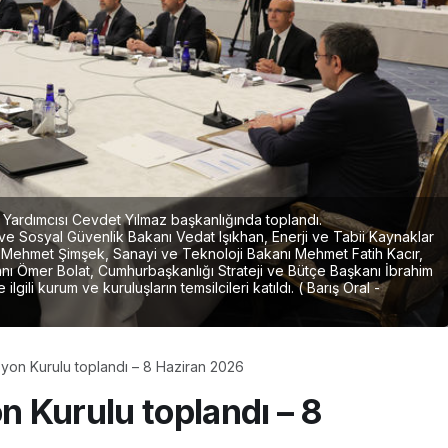
ardımcısı Cevdet Yılmaz başkanlığında toplandı.
 ve Sosyal Güvenlik Bakanı Vedat Işıkhan, Enerji ve Tabii Kaynaklar
ı Mehmet Şimşek, Sanayi ve Teknoloji Bakanı Mehmet Fatih Kacır,
nı Ömer Bolat, Cumhurbaşkanlığı Strateji ve Bütçe Başkanı İbrahim
ili kurum ve kuruluşların temsilcileri katıldı. ( Barış Oral -
yon Kurulu toplandı – 8 Haziran 2026
 Kurulu toplandı – 8