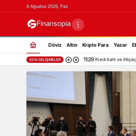
9 Ağustos 2026, Paz
Döviz
Altın
Kripto Para
Yazar
E
11:29
Kredi kartı ve ihtiyaç
SON GELIŞMELER