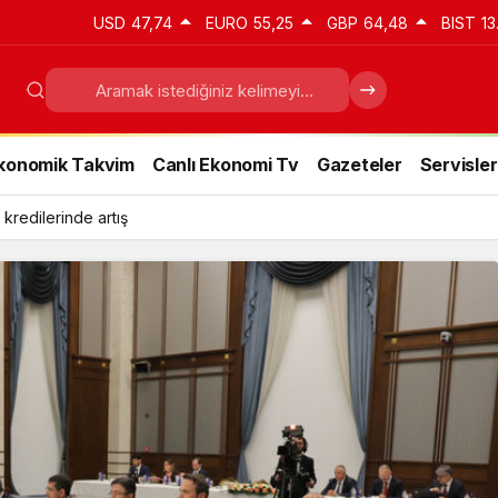
USD
47,74
EURO
55,25
GBP
64,48
BIST
13
konomik Takvim
Canlı Ekonomi Tv
Gazeteler
Servisler
 kredilerinde artış