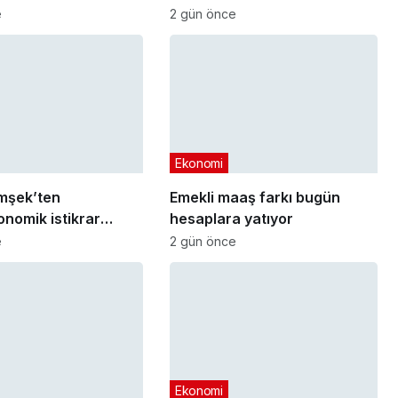
aylık getirisi ne kadar oldu?
e
2 gün önce
Ekonomi
mşek’ten
Emekli maaş farkı bugün
nomik istikrar
hesaplara yatıyor
sı
e
2 gün önce
Ekonomi