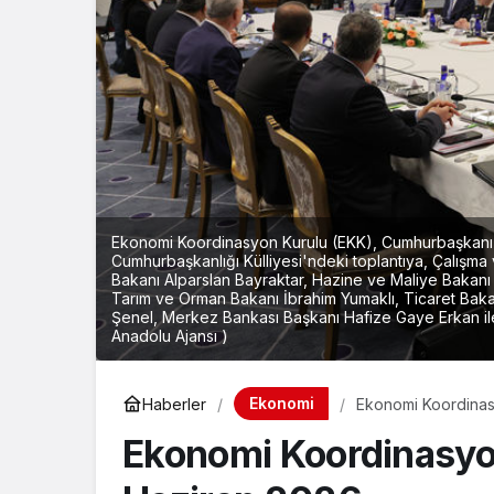
Ekonomi Koordinasyon Kurulu (EKK), Cumhurbaşkanı Y
Cumhurbaşkanlığı Külliyesi'ndeki toplantıya, Çalışma
Bakanı Alparslan Bayraktar, Hazine ve Maliye Bakan
Tarım ve Orman Bakanı İbrahim Yumaklı, Ticaret Baka
Şenel, Merkez Bankası Başkanı Hafize Gaye Erkan ile ilg
Anadolu Ajansı )
Ekonomi
Haberler
Ekonomi Koordinas
Ekonomi Koordinasyon