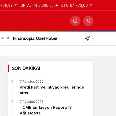
.779,39
GR. ALTIN
6.660,55
BTC
64.773,00
Finansopia Özel Haber
SON DAKİKA!
Gündüz Modu
7 Ağustos 2026
Gündüz modunu seçin.
Kredi kartı ve ihtiyaç kredilerinde
artış
Gece Modu
7 Ağustos 2026
Gece modunu seçin.
TCMB Enflasyon Raporu 13
Ağustos’ta