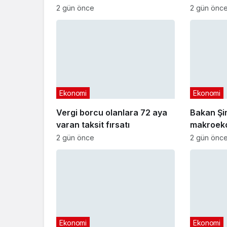
2 gün önce
2 gün önc
Ekonomi
Ekonomi
Vergi borcu olanlara 72 aya
Bakan Şi
varan taksit fırsatı
makroeko
açıklama
2 gün önce
2 gün önc
Ekonomi
Ekonomi