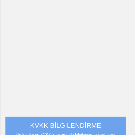
KVKK BİLGİLENDİRME
Bu kuruluşun KVKK kapsamında bilgilendirme sayfasına