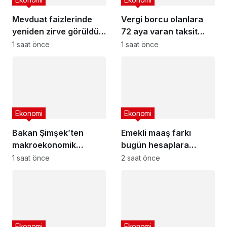
Mevduat faizlerinde
Vergi borcu olanlara
yeniden zirve görüldü :
72 aya varan taksit
3 milyon liranın aylık
fırsatı
1 saat önce
1 saat önce
getirisi ne kadar oldu?
Ekonomi
Ekonomi
Bakan Şimşek’ten
Emekli maaş farkı
makroekonomik
bugün hesaplara
istikrar açıklaması
yatıyor
1 saat önce
2 saat önce
Ekonomi
Ekonomi