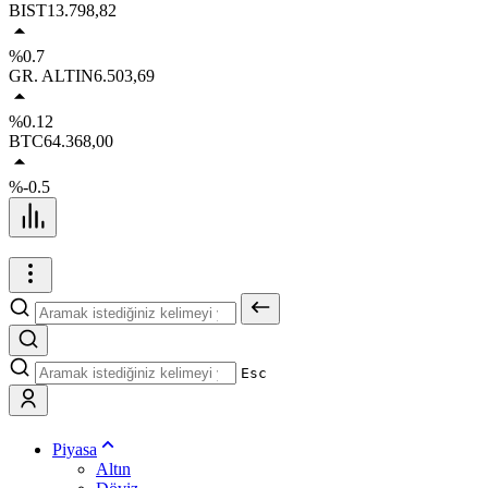
BIST
13.798,82
%0.7
GR. ALTIN
6.503,69
%0.12
BTC
64.368,00
%-0.5
Esc
Piyasa
Altın