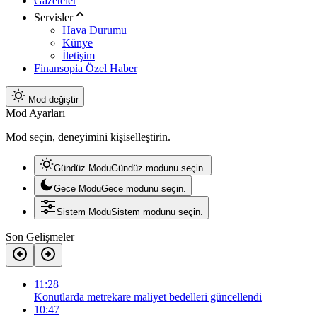
Gazeteler
Servisler
Hava Durumu
Künye
İletişim
Finansopia Özel Haber
Mod değiştir
Mod Ayarları
Mod seçin, deneyimini kişiselleştirin.
Gündüz Modu
Gündüz modunu seçin.
Gece Modu
Gece modunu seçin.
Sistem Modu
Sistem modunu seçin.
Son Gelişmeler
11:28
Konutlarda metrekare maliyet bedelleri güncellendi
10:47