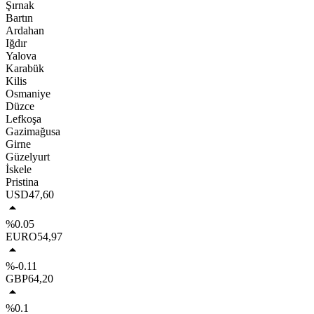
Şırnak
Bartın
Ardahan
Iğdır
Yalova
Karabük
Kilis
Osmaniye
Düzce
Lefkoşa
Gazimağusa
Girne
Güzelyurt
İskele
Pristina
USD
47,60
%0.05
EURO
54,97
%-0.11
GBP
64,20
%0.1