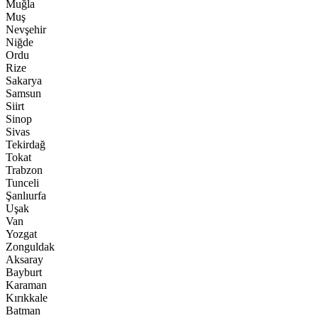
Muğla
Muş
Nevşehir
Niğde
Ordu
Rize
Sakarya
Samsun
Siirt
Sinop
Sivas
Tekirdağ
Tokat
Trabzon
Tunceli
Şanlıurfa
Uşak
Van
Yozgat
Zonguldak
Aksaray
Bayburt
Karaman
Kırıkkale
Batman