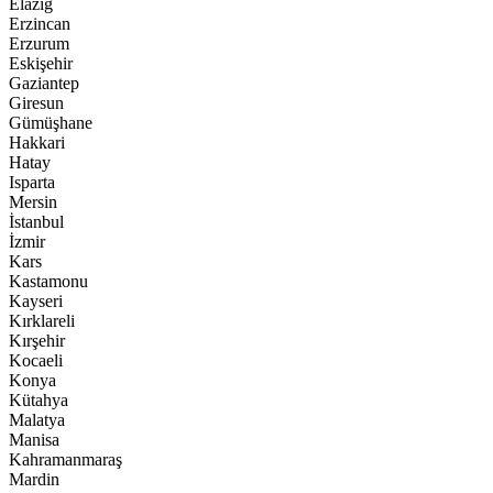
Elazığ
Erzincan
Erzurum
Eskişehir
Gaziantep
Giresun
Gümüşhane
Hakkari
Hatay
Isparta
Mersin
İstanbul
İzmir
Kars
Kastamonu
Kayseri
Kırklareli
Kırşehir
Kocaeli
Konya
Kütahya
Malatya
Manisa
Kahramanmaraş
Mardin