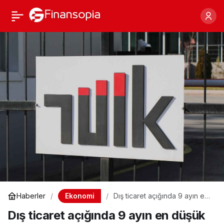
Dış ticaret açığında 9
Paylaş
ayın en düşük seviyesi
Ekonomi
Haberler
Dış ticaret açığında 9 ayın en
düşük seviyesi
Dış ticaret açığında 9 ayın en düşük