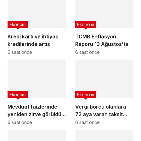
Ekonomi
Ekonomi
Kredi kartı ve ihtiyaç
TCMB Enflasyon
kredilerinde artış
Raporu 13 Ağustos’ta
6 saat önce
6 saat önce
Ekonomi
Ekonomi
Mevduat faizlerinde
Vergi borcu olanlara
yeniden zirve görüldü :
72 aya varan taksit
3 milyon liranın aylık
fırsatı
6 saat önce
6 saat önce
getirisi ne kadar oldu?