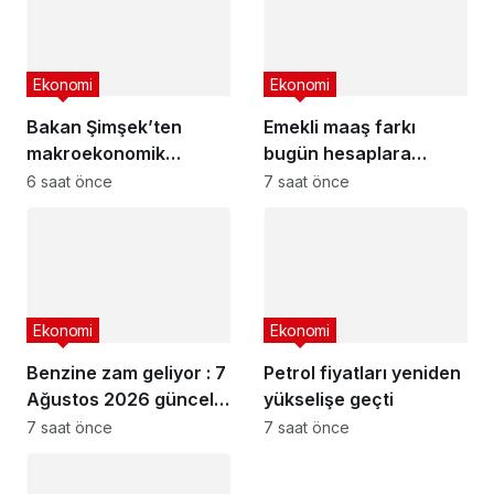
Ekonomi
Ekonomi
Bakan Şimşek’ten
Emekli maaş farkı
makroekonomik
bugün hesaplara
istikrar açıklaması
yatıyor
6 saat önce
7 saat önce
Ekonomi
Ekonomi
Benzine zam geliyor : 7
Petrol fiyatları yeniden
Ağustos 2026 güncel
yükselişe geçti
akaryakıt fiyatları
7 saat önce
7 saat önce