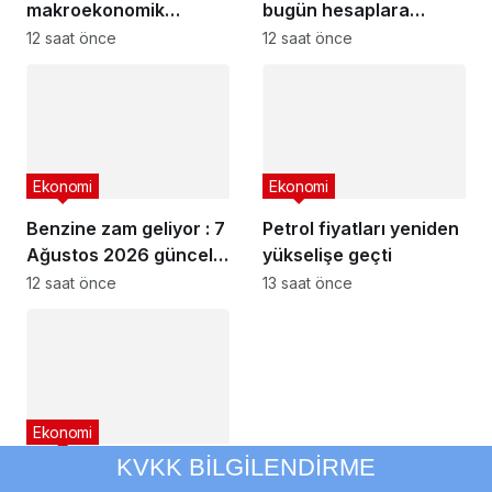
makroekonomik
bugün hesaplara
istikrar açıklaması
yatıyor
12 saat önce
12 saat önce
Ekonomi
Ekonomi
Benzine zam geliyor : 7
Petrol fiyatları yeniden
Ağustos 2026 güncel
yükselişe geçti
akaryakıt fiyatları
12 saat önce
13 saat önce
Ekonomi
KVKK BİLGİLENDİRME
Fed yetkililerinden faiz