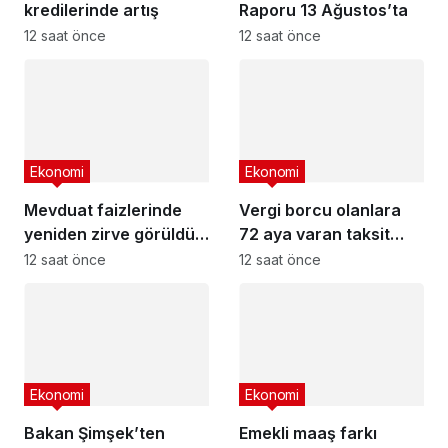
kredilerinde artış
Raporu 13 Ağustos’ta
12 saat önce
12 saat önce
Ekonomi
Ekonomi
Mevduat faizlerinde
Vergi borcu olanlara
yeniden zirve görüldü :
72 aya varan taksit
3 milyon liranın aylık
fırsatı
12 saat önce
12 saat önce
getirisi ne kadar oldu?
Ekonomi
Ekonomi
Bakan Şimşek’ten
Emekli maaş farkı