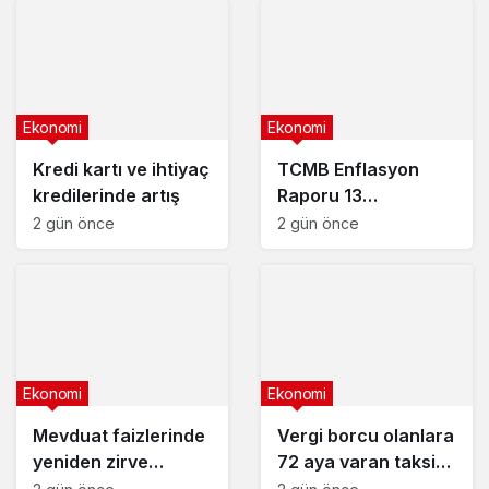
Ekonomi
Ekonomi
Kredi kartı ve ihtiyaç
TCMB Enflasyon
kredilerinde artış
Raporu 13
Ağustos’ta
2 gün önce
2 gün önce
Ekonomi
Ekonomi
Mevduat faizlerinde
Vergi borcu olanlara
yeniden zirve
72 aya varan taksit
görüldü : 3 milyon
fırsatı