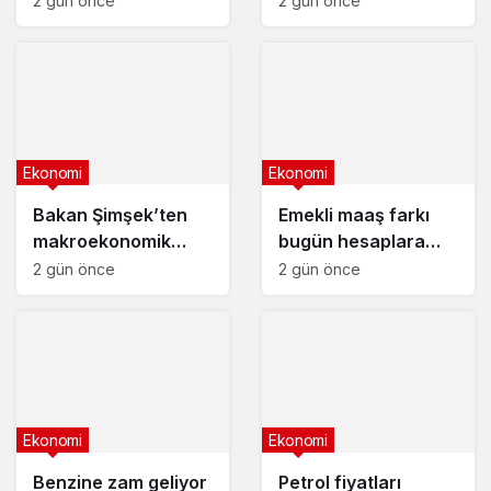
2 gün önce
2 gün önce
liranın aylık getirisi
ne kadar oldu?
Ekonomi
Ekonomi
Bakan Şimşek’ten
Emekli maaş farkı
makroekonomik
bugün hesaplara
istikrar açıklaması
yatıyor
2 gün önce
2 gün önce
Ekonomi
Ekonomi
Benzine zam geliyor
Petrol fiyatları