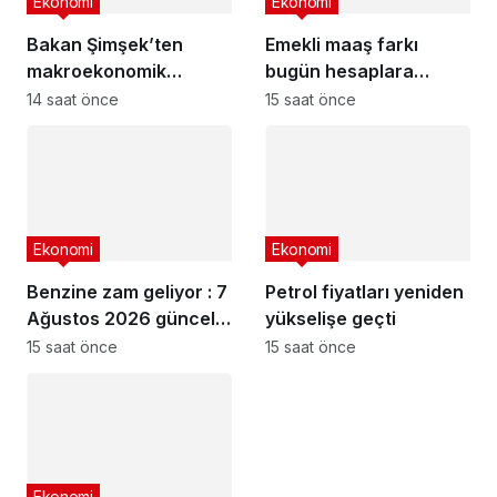
Ekonomi
Ekonomi
Bakan Şimşek’ten
Emekli maaş farkı
makroekonomik
bugün hesaplara
istikrar açıklaması
yatıyor
14 saat önce
15 saat önce
Ekonomi
Ekonomi
Benzine zam geliyor : 7
Petrol fiyatları yeniden
Ağustos 2026 güncel
yükselişe geçti
akaryakıt fiyatları
15 saat önce
15 saat önce
Ekonomi