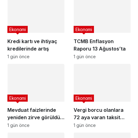
Ekonomi
Ekonomi
Kredi kartı ve ihtiyaç
TCMB Enflasyon
kredilerinde artış
Raporu 13 Ağustos’ta
1 gün önce
1 gün önce
Ekonomi
Ekonomi
Mevduat faizlerinde
Vergi borcu olanlara
yeniden zirve görüldü :
72 aya varan taksit
3 milyon liranın aylık
fırsatı
1 gün önce
1 gün önce
getirisi ne kadar oldu?