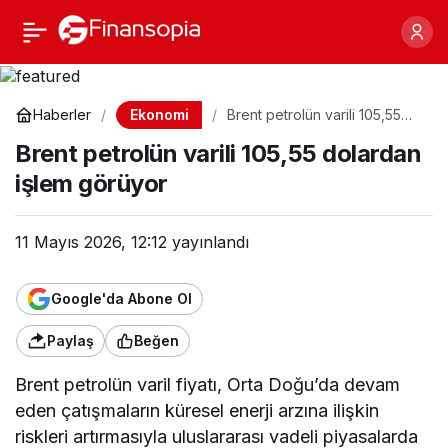
Brent petrolün varili
Paylaş
105,55 dolardan işlem
Ekonomi
Haberler
Brent petrolün varili 105,55
dolardan işlem görüyor
görüyor
Brent petrolün varili 105,55 dolardan
işlem görüyor
11 Mayıs 2026, 12:12
yayınlandı
Google'da Abone Ol
Paylaş
Beğen
Brent petrolün varil fiyatı, Orta Doğu’da devam
eden çatışmaların küresel enerji arzına ilişkin
riskleri artırmasıyla uluslararası vadeli piyasalarda