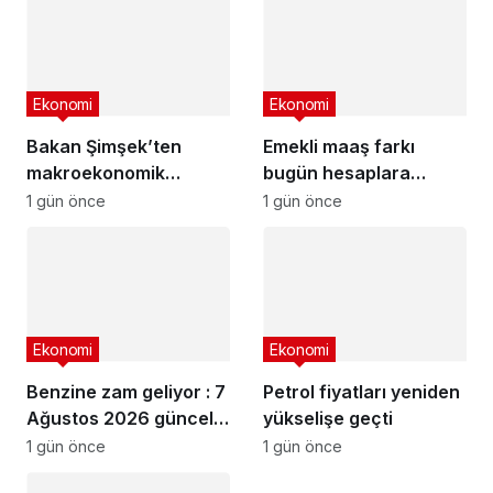
Ekonomi
Ekonomi
Bakan Şimşek’ten
Emekli maaş farkı
makroekonomik
bugün hesaplara
istikrar açıklaması
yatıyor
1 gün önce
1 gün önce
Ekonomi
Ekonomi
Benzine zam geliyor : 7
Petrol fiyatları yeniden
Ağustos 2026 güncel
yükselişe geçti
akaryakıt fiyatları
1 gün önce
1 gün önce