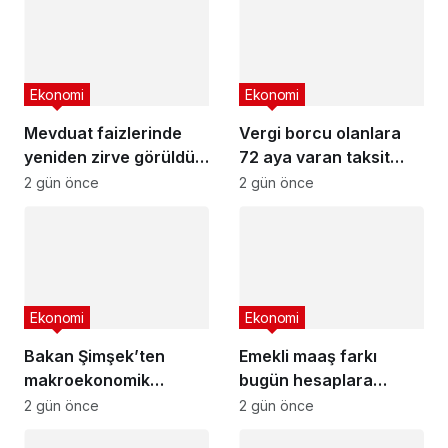
Ekonomi
Ekonomi
Mevduat faizlerinde
Vergi borcu olanlara
yeniden zirve görüldü :
72 aya varan taksit
3 milyon liranın aylık
fırsatı
2 gün önce
2 gün önce
getirisi ne kadar oldu?
Ekonomi
Ekonomi
Bakan Şimşek’ten
Emekli maaş farkı
makroekonomik
bugün hesaplara
istikrar açıklaması
yatıyor
2 gün önce
2 gün önce