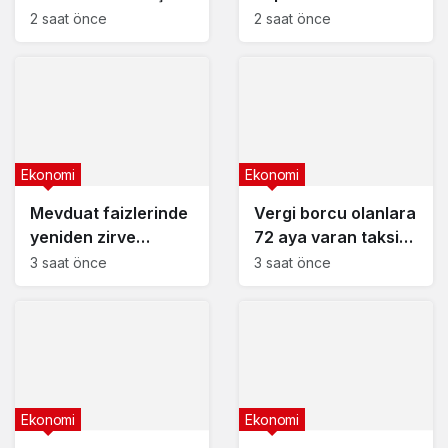
Ağustos’ta
2 saat önce
2 saat önce
Ekonomi
Ekonomi
Mevduat faizlerinde
Vergi borcu olanlara
yeniden zirve
72 aya varan taksit
görüldü : 3 milyon
fırsatı
3 saat önce
3 saat önce
liranın aylık getirisi
ne kadar oldu?
Ekonomi
Ekonomi