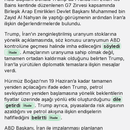
Bains kentinde düzenlenen G7 Zirvesi kapsamında
Birleşik Arap Emirlikleri Devlet Başkanı Muhammed bin
Zayid Al Nahyan ile yaptığı görüşmenin ardından İran’a
ilişkin değerlendirmelerde bulundu.
Trump, İran’ın zenginleştirilmiş uranyum stoklarına
yönelik açıklamasında, söz konusu uranyumun ABD
kontrolüne geçmesi halinde imha edileceğini
söyledi
. Amaçlarının uranyuma sahip olmak değil,
tamamen ortadan kaldırmak olduğunu belirten Trump,
İran’la yürütülen diplomatik temaslara ilişkin mesajlar
verdi.
Hürmüz Boğazı’nın 19 Haziran’a kadar tamamen
yeniden açılacağını ifade eden Trump, petrol
sevkiyatının yeniden başlamasına yönelik beklentilerin
fiyatlar üzerinde aşağı yönlü etki oluşturduğunu
dile
getirdi
. Trump ayrıca, piyasalarda risk algısının
azaldığını ve petrol akışına ilişkin endişelerin
hafiflediğini
belirtti
.
ABD Başkanı, İran ile imzalanması planlanan