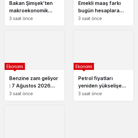
Bakan Şimşek’ten
Emekli maaş farkı
makroekonomik
bugün hesaplara
istikrar açıklaması
yatıyor
3 saat önce
3 saat önce
Ekonomi
Ekonomi
Benzine zam geliyor
Petrol fiyatları
: 7 Ağustos 2026
yeniden yükselişe
güncel akaryakıt
geçti
3 saat önce
3 saat önce
fiyatları