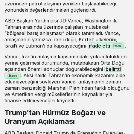
üzerinden petrol akışının yeniden başlayabileceği
yönündeki değerlendirmeleri güçlendirdi.
ABD Başkan Yardımcısı JD Vance, Washington ile
Tahran arasında üzerinde çalışılan mutabakatı
“bölgesel barış anlaşması” olarak tanımladı. Vance,
anlaşmanın yalnızca İran’ı değil, Körfez ülkelerini,
İsrail’i ve Lübnan’ı da kapsayacağını
ifade etti
.
Vance, İran’ın anlaşma kapsamındaki yükümlülüklerini
yerine getirmesi durumunda, mutabakatın Orta Doğu
açısından önemli sonuçlar doğurabileceğini
belirtti
. Aksi halde Tahran’ın ekonomik kazanım elde
edemeyeceğini söyleyen Vance, anlaşmanın zaman
zaman benzetildiği Marshall Planı’ndan farklı olduğunu
ve Amerikan vergi mükelleflerinin kaynaklarıyla
finanse edilmeyeceğini kaydetti.
Trump’tan Hürmüz Boğazı ve
Uranyum Açıklaması
ABD Başkanı Donald Trump da Fransa’nın Evian-les-