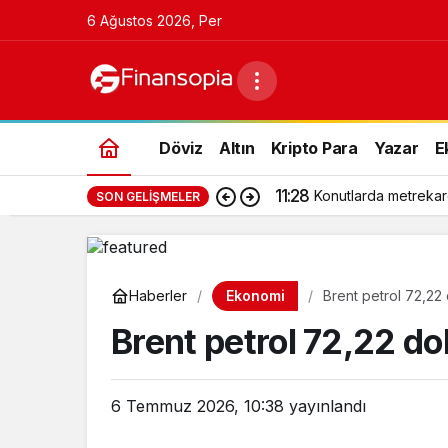
6 Ağustos 2026, Per
Döviz
Altın
Kripto Para
Yazar
E
11:28
Konutlarda metrekar
SON GELIŞMELER
Ekonomi
Haberler
Brent petrol 72,22
Brent petrol 72,22 do
6 Temmuz 2026, 10:38
yayınlandı