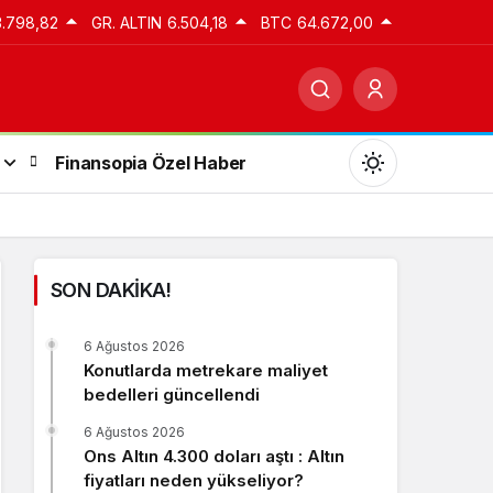
3.798,82
GR. ALTIN
6.504,18
BTC
64.672,00
Finansopia Özel Haber
SON DAKİKA!
Gündüz Modu
6 Ağustos 2026
Gündüz modunu seçin.
Konutlarda metrekare maliyet
bedelleri güncellendi
Gece Modu
6 Ağustos 2026
Gece modunu seçin.
Ons Altın 4.300 doları aştı : Altın
fiyatları neden yükseliyor?