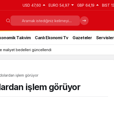
USD
47,60
EURO
54,97
GBP
64,19
BIST
1
konomik Takvim
Canlı Ekonomi Tv
Gazeteler
Servisler
e maliyet bedelleri güncellendi
 dolardan işlem görüyor
lardan işlem görüyor