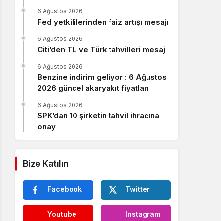
Sistem Modu
6 Ağustos 2026
Sistem modunu seçin.
Fed yetkililerinden faiz artışı mesajı
6 Ağustos 2026
Citi’den TL ve Türk tahvilleri mesaj
6 Ağustos 2026
Benzine indirim geliyor : 6 Ağustos
2026 güncel akaryakıt fiyatları
6 Ağustos 2026
SPK’dan 10 şirketin tahvil ihracına
onay
Bize Katılın
Facebook
Twitter
Youtube
Instagram