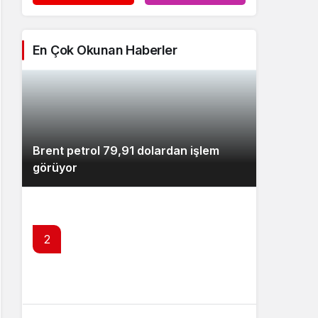
En Çok Okunan Haberler
Brent petrol 79,91 dolardan işlem
görüyor
2
SPK’dan 4 kişi hakkında suç duyurusu
kararı