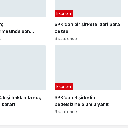
Ekonomi
rç
SPK’dan bir şirkete idari para
ırmasında son
cezası
arihi yaklaşıyor
e
9 saat önce
Ekonomi
 kişi hakkında suç
SPK’dan 3 şirketin
 kararı
bedelsizine olumlu yanıt
e
9 saat önce