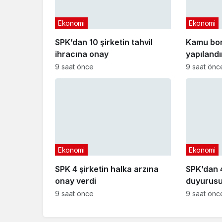
Ekonomi
Ekonomi
SPK’dan 10 şirketin tahvil
Kamu bo
ihracına onay
yapıland
başvuru t
9 saat önce
9 saat önc
Ekonomi
Ekonomi
SPK 4 şirketin halka arzına
SPK’dan 4
onay verdi
duyurusu
9 saat önce
9 saat önc