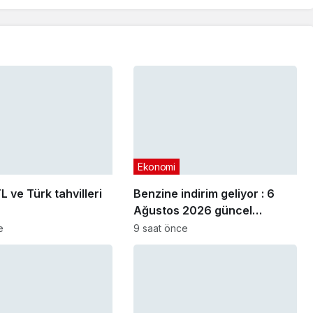
Ekonomi
L ve Türk tahvilleri
Benzine indirim geliyor : 6
Ağustos 2026 güncel
akaryakıt fiyatları
e
9 saat önce