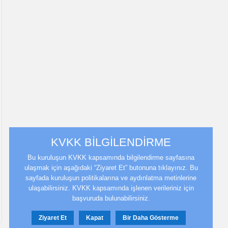
KVKK BİLGİLENDİRME
Bu kuruluşun KVKK kapsamında bilgilendirme sayfasına
ulaşmak için aşağıdaki “Ziyaret Et” butonuna tıklayınız. Bu
sayfada kuruluşun politikalarına ve aydınlatma metinlerine
ulaşabilirsiniz. KVKK kapsamında işlenen verileriniz için
başvuruda bulunabilirsiniz.
Ziyaret Et
Kapat
Bir Daha Gösterme