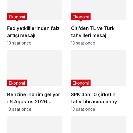
Ekonomi
Ekonomi
Fed yetkililerinden faiz
Citi’den TL ve Türk
artışı mesajı
tahvilleri mesaj
13 saat önce
13 saat önce
Ekonomi
Ekonomi
Benzine indirim geliyor
SPK’dan 10 şirketin
: 6 Ağustos 2026
tahvil ihracına onay
güncel akaryakıt
13 saat önce
13 saat önce
fiyatları