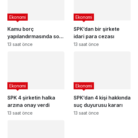
Ekonomi
Ekonomi
Kamu borç
SPK’dan bir şirkete
yapılandırmasında son
idari para cezası
başvuru tarihi
13 saat önce
13 saat önce
yaklaşıyor
Ekonomi
Ekonomi
SPK 4 şirketin halka
SPK’dan 4 kişi hakkında
arzına onay verdi
suç duyurusu kararı
13 saat önce
13 saat önce