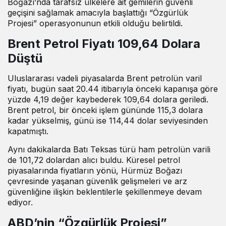
Boğazı’nda tarafsız ülkelere ait gemilerin güvenli
geçişini sağlamak amacıyla başlattığı “Özgürlük
Projesi” operasyonunun etkili olduğu belirtildi.
Brent Petrol Fiyatı 109,64 Dolara
Düştü
Uluslararası vadeli piyasalarda Brent petrolün varil
fiyatı, bugün saat 20.44 itibarıyla önceki kapanışa göre
yüzde 4,19 değer kaybederek 109,64 dolara geriledi.
Brent petrol, bir önceki işlem gününde 115,3 dolara
kadar yükselmiş, günü ise 114,44 dolar seviyesinden
kapatmıştı.
Aynı dakikalarda Batı Teksas türü ham petrolün varili
de 101,72 dolardan alıcı buldu. Küresel petrol
piyasalarında fiyatların yönü, Hürmüz Boğazı
çevresinde yaşanan güvenlik gelişmeleri ve arz
güvenliğine ilişkin beklentilerle şekillenmeye devam
ediyor.
ABD’nin “Özgürlük Projesi”