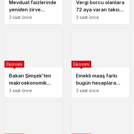
Mevduat faizlerinde
Vergi borcu olanlara
yeniden zirve
72 aya varan taksit
görüldü : 3 milyon
fırsatı
3 saat önce
3 saat önce
liranın aylık getirisi
ne kadar oldu?
Ekonomi
Ekonomi
Bakan Şimşek’ten
Emekli maaş farkı
makroekonomik
bugün hesaplara
istikrar açıklaması
yatıyor
3 saat önce
3 saat önce