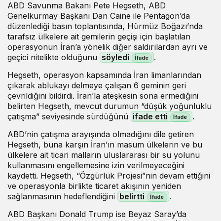
ABD Savunma Bakanı Pete Hegseth, ABD
Genelkurmay Başkanı Dan Caine ile Pentagon’da
düzenlediği basın toplantısında, Hürmüz Boğazı’nda
tarafsız ülkelere ait gemilerin geçişi için başlatılan
operasyonun İran’a yönelik diğer saldırılardan ayrı ve
geçici nitelikte olduğunu
söyledi
.
Hegseth, operasyon kapsamında İran limanlarından
çıkarak ablukayı delmeye çalışan 6 geminin geri
çevrildiğini bildirdi. İran’la ateşkesin sona ermediğini
belirten Hegseth, mevcut durumun “düşük yoğunluklu
çatışma” seviyesinde sürdüğünü
ifade etti
.
ABD’nin çatışma arayışında olmadığını dile getiren
Hegseth, buna karşın İran’ın masum ülkelerin ve bu
ülkelere ait ticari malların uluslararası bir su yolunu
kullanmasını engellemesine izin verilmeyeceğini
kaydetti. Hegseth, “Özgürlük Projesi”nin devam ettiğini
ve operasyonla birlikte ticaret akışının yeniden
sağlanmasının hedeflendiğini
belirtti
.
ABD Başkanı Donald Trump ise Beyaz Saray’da