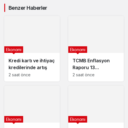
altına düştü
Benzer Haberler
Ekonomi
Ekonomi
Kredi kartı ve ihtiyaç
TCMB Enflasyon
kredilerinde artış
Raporu 13
Ağustos’ta
2 saat önce
2 saat önce
Ekonomi
Ekonomi