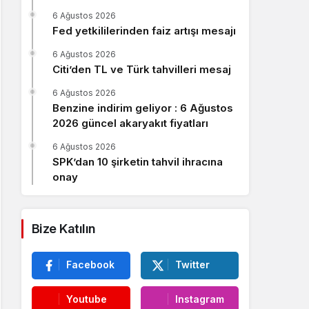
Sistem Modu
6 Ağustos 2026
Sistem modunu seçin.
Fed yetkililerinden faiz artışı mesajı
6 Ağustos 2026
Citi’den TL ve Türk tahvilleri mesaj
6 Ağustos 2026
Benzine indirim geliyor : 6 Ağustos
2026 güncel akaryakıt fiyatları
6 Ağustos 2026
SPK’dan 10 şirketin tahvil ihracına
onay
Bize Katılın
Facebook
Twitter
Youtube
Instagram