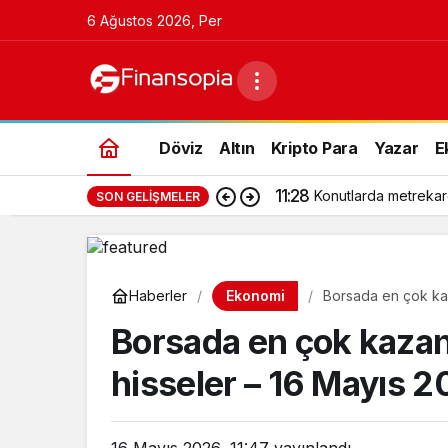
6 Ağustos 2026, Per
Döviz
Altın
Kripto Para
Yazar
E
11:28
Konutlarda metrekar
SON GELIŞMELER
Ekonomi
Haberler
Borsada en çok kaz
Borsada en çok kazan
hisseler – 16 Mayıs 
16 Mayıs 2026, 11:47
yayınlandı