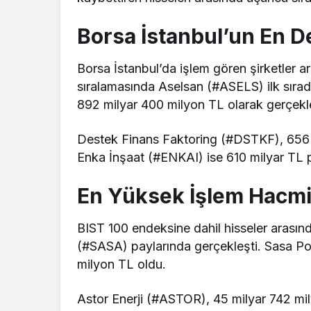
Borsa İstanbul’un En De
Borsa İstanbul’da işlem gören şirketler a
sıralamasında Aselsan (#ASELS) ilk sıradak
892 milyar 400 milyon TL olarak gerçekle
Destek Finans Faktoring (#DSTKF), 656 mi
Enka İnşaat (#ENKAI) ise 610 milyar TL p
En Yüksek İşlem Hacmi
BIST 100 endeksine dahil hisseler arasın
(#SASA) paylarında gerçekleşti. Sasa Po
milyon TL oldu.
Astor Enerji (#ASTOR), 45 milyar 742 mily