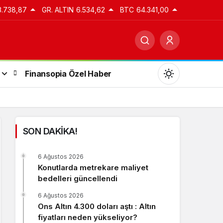
3.738,87
GR. ALTIN
6.534,62
BTC
64.341,00
Finansopia Özel Haber
SON DAKİKA!
Gündüz Modu
6 Ağustos 2026
Gündüz modunu seçin.
Konutlarda metrekare maliyet
bedelleri güncellendi
Gece Modu
6 Ağustos 2026
Gece modunu seçin.
Ons Altın 4.300 doları aştı : Altın
fiyatları neden yükseliyor?