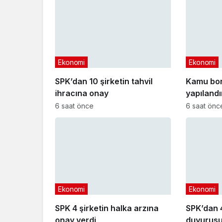
Ekonomi
Ekonomi
SPK’dan 10 şirketin tahvil
Kamu bo
ihracına onay
yapıland
başvuru t
6 saat önce
6 saat önc
Ekonomi
Ekonomi
SPK 4 şirketin halka arzına
SPK’dan 4
onay verdi
duyurusu