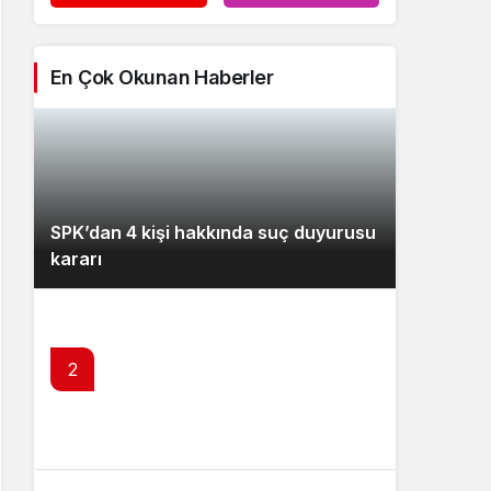
En Çok Okunan Haberler
SPK’dan 4 kişi hakkında suç duyurusu
kararı
2
Borsa İstanbul’da ilk 7 ayın bilançosu
belli oldu