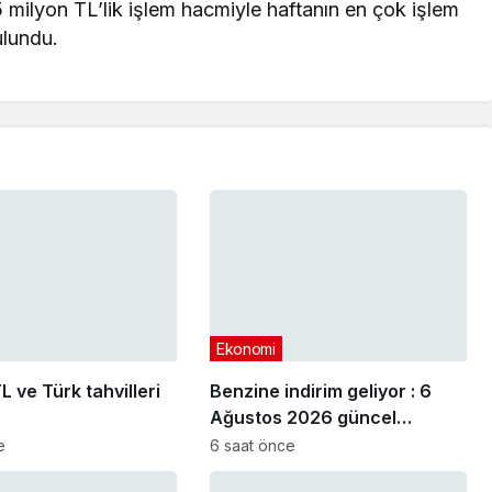
milyon TL’lik işlem hacmiyle haftanın en çok işlem
ulundu.
Ekonomi
L ve Türk tahvilleri
Benzine indirim geliyor : 6
Ağustos 2026 güncel
akaryakıt fiyatları
e
6 saat önce