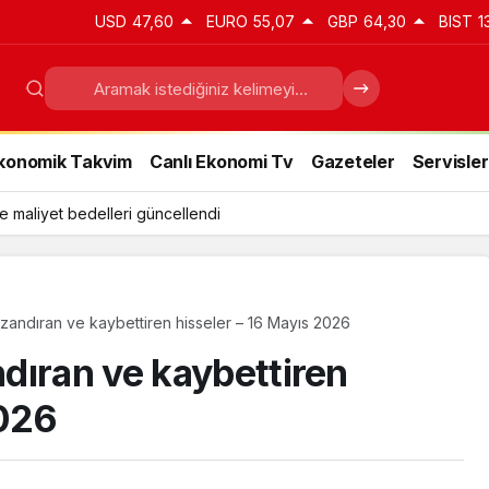
USD
47,60
EURO
55,07
GBP
64,30
BIST
1
konomik Takvim
Canlı Ekonomi Tv
Gazeteler
Servisler
e maliyet bedelleri güncellendi
andıran ve kaybettiren hisseler – 16 Mayıs 2026
dıran ve kaybettiren
2026