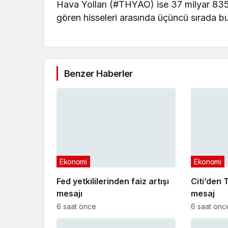
Hava Yolları (#THYAO) ise 37 milyar 835 
gören hisseleri arasında üçüncü sırada b
Benzer Haberler
Ekonomi
Ekonomi
Fed yetkililerinden faiz artışı
Citi’den T
mesajı
mesaj
6 saat önce
6 saat önc