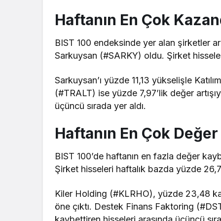
Haftanın En Çok Kazand
BIST 100 endeksinde yer alan şirketler ar
Sarkuysan (#SARKY) oldu. Şirket hisseler
Sarkuysan’ı yüzde 11,13 yükselişle Katılım
(#TRALT) ise yüzde 7,97’lik değer artışıy
üçüncü sırada yer aldı.
Haftanın En Çok Değer
BIST 100’de haftanın en fazla değer kay
Şirket hisseleri haftalık bazda yüzde 26,7
Kiler Holding (#KLRHO), yüzde 23,48 kayı
öne çıktı. Destek Finans Faktoring (#DS
kaybettiren hisseleri arasında üçüncü sıra