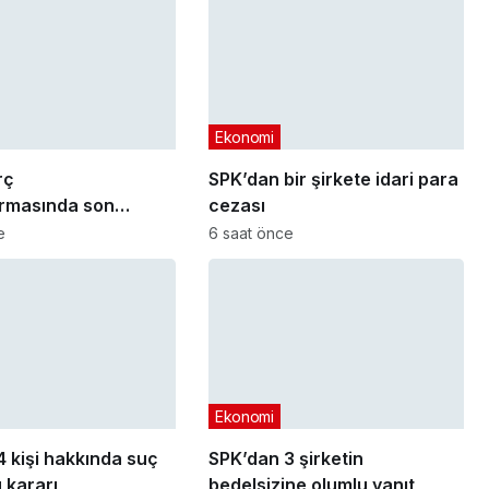
Ekonomi
rç
SPK’dan bir şirkete idari para
ırmasında son
cezası
arihi yaklaşıyor
e
6 saat önce
Ekonomi
 kişi hakkında suç
SPK’dan 3 şirketin
 kararı
bedelsizine olumlu yanıt