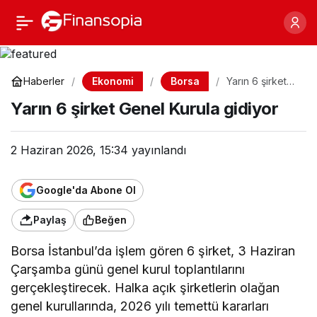
Yarın 6 şirket Genel
Paylaş
Kurula gidiyor
Ekonomi
Borsa
Haberler
Yarın 6 şirket
Genel Kurula
Yarın 6 şirket Genel Kurula gidiyor
gidiyor
2 Haziran 2026, 15:34
yayınlandı
Google'da Abone Ol
Paylaş
Beğen
Borsa İstanbul’da işlem gören 6 şirket, 3 Haziran
Çarşamba günü genel kurul toplantılarını
gerçekleştirecek. Halka açık şirketlerin olağan
genel kurullarında, 2026 yılı temettü kararları