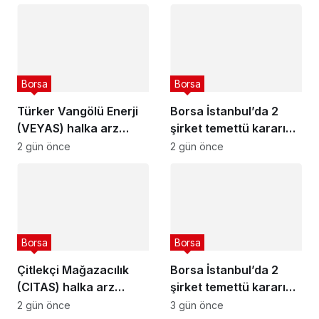
Borsa
Borsa
Türker Vangölü Enerji
Borsa İstanbul’da 2
(VEYAS) halka arz
şirket temettü kararını
tarihleri açıklandı
açıkladı – 7 Ağustos
2 gün önce
2 gün önce
2026
Borsa
Borsa
Çitlekçi Mağazacılık
Borsa İstanbul’da 2
(CITAS) halka arz
şirket temettü kararını
tarihleri açıklandı
açıkladı – 6 Ağustos
2 gün önce
3 gün önce