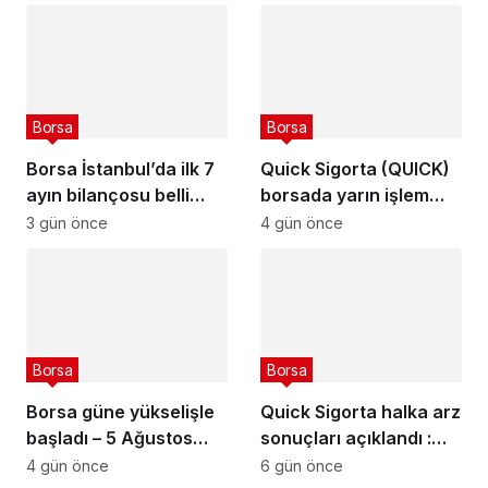
2026
Borsa
Borsa
Borsa İstanbul’da ilk 7
Quick Sigorta (QUICK)
ayın bilançosu belli
borsada yarın işlem
oldu
görmeye başlayacak
3 gün önce
4 gün önce
Borsa
Borsa
Borsa güne yükselişle
Quick Sigorta halka arz
başladı – 5 Ağustos
sonuçları açıklandı :
2026
Quick Sigorta (QUICK)
4 gün önce
6 gün önce