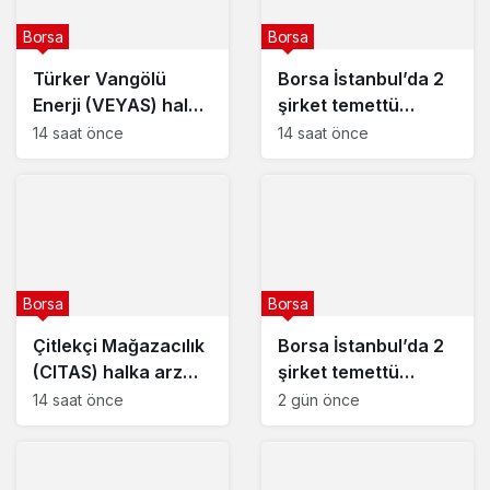
Borsa
Borsa
Türker Vangölü
Borsa İstanbul’da 2
Enerji (VEYAS) halka
şirket temettü
arz tarihleri
kararını açıkladı – 7
14 saat önce
14 saat önce
açıklandı
Ağustos 2026
Borsa
Borsa
Çitlekçi Mağazacılık
Borsa İstanbul’da 2
(CITAS) halka arz
şirket temettü
tarihleri açıklandı
kararını açıkladı – 6
14 saat önce
2 gün önce
Ağustos 2026