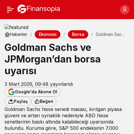
Ekonomi
Borsa
Haberler
Goldman Sachs
ve
Goldman Sachs ve
JPMorgan’dan
borsa uyarısı
JPMorgan’dan borsa
uyarısı
3 Mart 2026, 09:48
yayınlandı
Google'da Abone Ol
Paylaş
Beğen
Goldman Sachs hisse senedi masası, kırılgan piyasa
güveni ve artan oynaklık nedeniyle ABD hisse
senetlerinin baskı altında kalabileceği uyarısında
bulundu. Kuruma göre, S&P 500 endeksinin 7.000