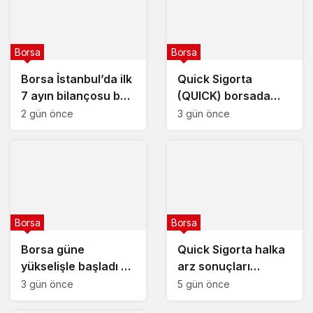
Borsa
Borsa
Borsa İstanbul’da ilk
Quick Sigorta
7 ayın bilançosu belli
(QUICK) borsada
oldu
yarın işlem görmeye
2 gün önce
3 gün önce
başlayacak
Borsa
Borsa
Borsa güne
Quick Sigorta halka
yükselişle başladı –
arz sonuçları
5 Ağustos 2026
açıklandı : Quick
3 gün önce
5 gün önce
Sigorta (QUICK) kaç