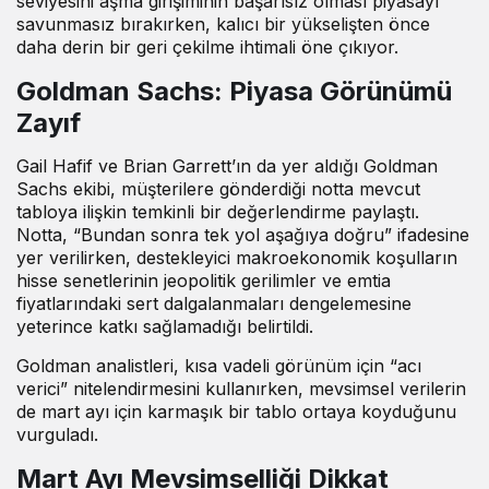
seviyesini aşma girişiminin başarısız olması piyasayı
savunmasız bırakırken, kalıcı bir yükselişten önce
daha derin bir geri çekilme ihtimali öne çıkıyor.
Goldman Sachs: Piyasa Görünümü
Zayıf
Gail Hafif ve Brian Garrett’ın da yer aldığı Goldman
Sachs ekibi, müşterilere gönderdiği notta mevcut
tabloya ilişkin temkinli bir değerlendirme paylaştı.
Notta, “Bundan sonra tek yol aşağıya doğru” ifadesine
yer verilirken, destekleyici makroekonomik koşulların
hisse senetlerinin jeopolitik gerilimler ve emtia
fiyatlarındaki sert dalgalanmaları dengelemesine
yeterince katkı sağlamadığı belirtildi.
Goldman analistleri, kısa vadeli görünüm için “acı
verici” nitelendirmesini kullanırken, mevsimsel verilerin
de mart ayı için karmaşık bir tablo ortaya koyduğunu
vurguladı.
Mart Ayı Mevsimselliği Dikkat