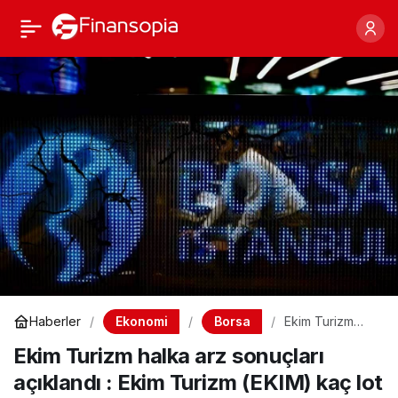
Ekim Turizm halka arz
Paylaş
sonuçları açıklandı :
Ekim Turizm (EKIM) kaç
lot verdi?
Ekonomi
Borsa
Haberler
Ekim Turizm
halka arz
Ekim Turizm halka arz sonuçları
sonuçları
açıklandı : Ekim
açıklandı : Ekim Turizm (EKIM) kaç lot
Turizm (EKIM)
kaç lot verdi?