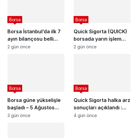
Borsa
Borsa
Borsa İstanbul’da ilk 7
Quick Sigorta (QUICK)
ayın bilançosu belli
borsada yarın işlem
oldu
görmeye başlayacak
2 gün önce
2 gün önce
Borsa
Borsa
Borsa güne yükselişle
Quick Sigorta halka arz
başladı – 5 Ağustos
sonuçları açıklandı :
2026
Quick Sigorta (QUICK)
3 gün önce
4 gün önce
kaç lot verdi?