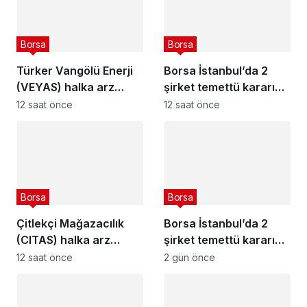
Borsa
Borsa
Türker Vangölü Enerji
Borsa İstanbul’da 2
(VEYAS) halka arz
şirket temettü kararını
tarihleri açıklandı
açıkladı – 7 Ağustos
12 saat önce
12 saat önce
2026
Borsa
Borsa
Çitlekçi Mağazacılık
Borsa İstanbul’da 2
(CITAS) halka arz
şirket temettü kararını
tarihleri açıklandı
açıkladı – 6 Ağustos
12 saat önce
2 gün önce
2026