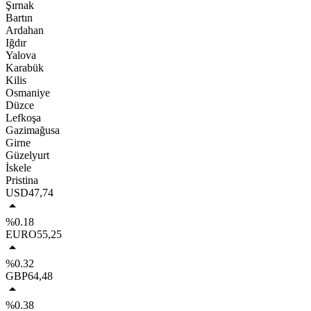
Şırnak
Bartın
Ardahan
Iğdır
Yalova
Karabük
Kilis
Osmaniye
Düzce
Lefkoşa
Gazimağusa
Girne
Güzelyurt
İskele
Pristina
USD
47,74
%0.18
EURO
55,25
%0.32
GBP
64,48
%0.38