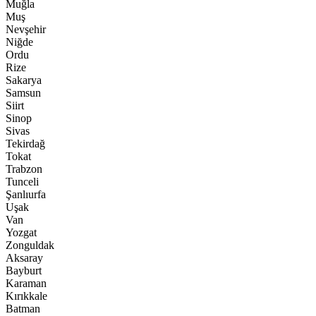
Muğla
Muş
Nevşehir
Niğde
Ordu
Rize
Sakarya
Samsun
Siirt
Sinop
Sivas
Tekirdağ
Tokat
Trabzon
Tunceli
Şanlıurfa
Uşak
Van
Yozgat
Zonguldak
Aksaray
Bayburt
Karaman
Kırıkkale
Batman