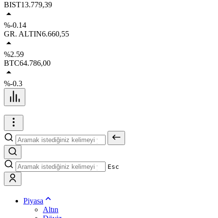
BIST
13.779,39
%-0.14
GR. ALTIN
6.660,55
%2.59
BTC
64.786,00
%-0.3
Esc
Piyasa
Altın