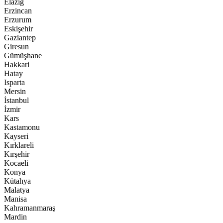
Elazığ
Erzincan
Erzurum
Eskişehir
Gaziantep
Giresun
Gümüşhane
Hakkari
Hatay
Isparta
Mersin
İstanbul
İzmir
Kars
Kastamonu
Kayseri
Kırklareli
Kırşehir
Kocaeli
Konya
Kütahya
Malatya
Manisa
Kahramanmaraş
Mardin