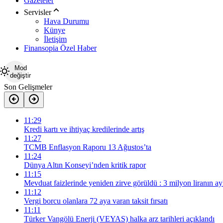
Gazeteler
Servisler
Hava Durumu
Künye
İletişim
Finansopia Özel Haber
Mod
değiştir
Son Gelişmeler
11:29
Kredi kartı ve ihtiyaç kredilerinde artış
11:27
TCMB Enflasyon Raporu 13 Ağustos’ta
11:24
Dünya Altın Konseyi’nden kritik rapor
11:15
Mevduat faizlerinde yeniden zirve görüldü : 3 milyon liranın ayl
11:12
Vergi borcu olanlara 72 aya varan taksit fırsatı
11:11
Türker Vangölü Enerji (VEYAS) halka arz tarihleri açıklandı