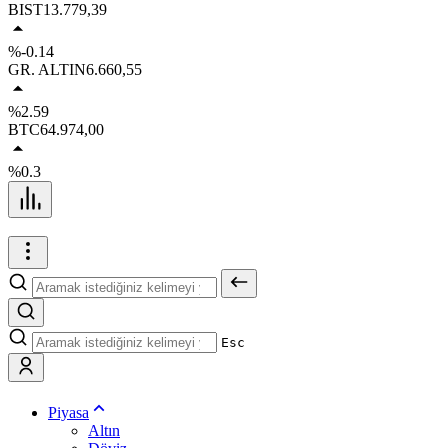
BIST
13.779,39
%-0.14
GR. ALTIN
6.660,55
%2.59
BTC
64.974,00
%0.3
Esc
Piyasa
Altın