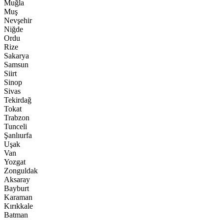
Muğla
Muş
Nevşehir
Niğde
Ordu
Rize
Sakarya
Samsun
Siirt
Sinop
Sivas
Tekirdağ
Tokat
Trabzon
Tunceli
Şanlıurfa
Uşak
Van
Yozgat
Zonguldak
Aksaray
Bayburt
Karaman
Kırıkkale
Batman