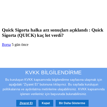
Quick Sigorta halka arz sonuçları açıklandı : Quick
Sigorta (QUICK) kaç lot verdi?
Borsa
5 gün önce
KVKK BİLGİLENDİRME
Bu kuruluşun KVKK kapsamında bilgilendirme sayfasına ulaşmak için
aşağıdaki “Ziyaret Et” butonuna tıklayınız. Bu sayfada kuruluşun
politikalarına ve aydınlatma metinlerine ulaşabilirsiniz. KVKK kapsamında
işlenen verileriniz için başvuruda bulunabilirsiniz.
Borsa İstanbul haftaya yükselişle başladı – 3
Ziyaret Et
Kapat
Bir Daha Gösterme
Ağustos 2026