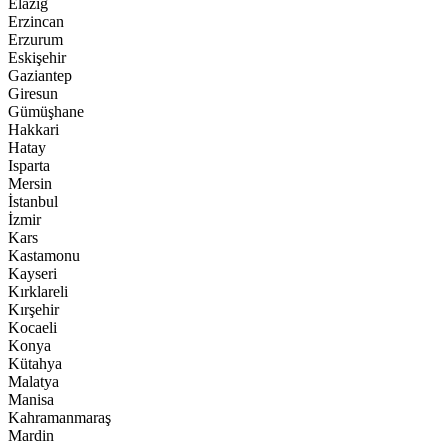
Elazığ
Erzincan
Erzurum
Eskişehir
Gaziantep
Giresun
Gümüşhane
Hakkari
Hatay
Isparta
Mersin
İstanbul
İzmir
Kars
Kastamonu
Kayseri
Kırklareli
Kırşehir
Kocaeli
Konya
Kütahya
Malatya
Manisa
Kahramanmaraş
Mardin