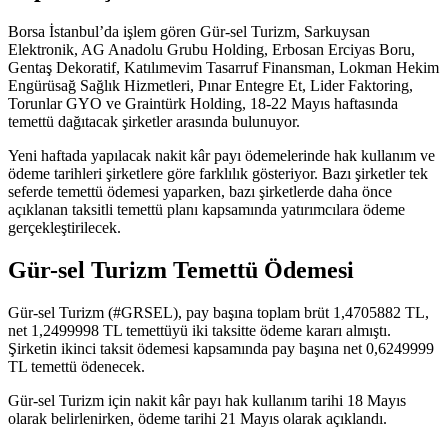
Borsa İstanbul’da işlem gören Gür-sel Turizm, Sarkuysan
Elektronik, AG Anadolu Grubu Holding, Erbosan Erciyas Boru,
Gentaş Dekoratif, Katılımevim Tasarruf Finansman, Lokman Hekim
Engürüsağ Sağlık Hizmetleri, Pınar Entegre Et, Lider Faktoring,
Torunlar GYO ve Graintürk Holding, 18-22 Mayıs haftasında
temettü dağıtacak şirketler arasında bulunuyor.
Yeni haftada yapılacak nakit kâr payı ödemelerinde hak kullanım ve
ödeme tarihleri şirketlere göre farklılık gösteriyor. Bazı şirketler tek
seferde temettü ödemesi yaparken, bazı şirketlerde daha önce
açıklanan taksitli temettü planı kapsamında yatırımcılara ödeme
gerçekleştirilecek.
Gür-sel Turizm Temettü Ödemesi
Gür-sel Turizm (#GRSEL), pay başına toplam brüt 1,4705882 TL,
net 1,2499998 TL temettüyü iki taksitte ödeme kararı almıştı.
Şirketin ikinci taksit ödemesi kapsamında pay başına net 0,6249999
TL temettü ödenecek.
Gür-sel Turizm için nakit kâr payı hak kullanım tarihi 18 Mayıs
olarak belirlenirken, ödeme tarihi 21 Mayıs olarak açıklandı.