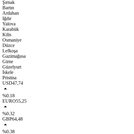
Şırnak
Bartın
Ardahan
Iğdır
Yalova
Karabük
Kilis
Osmaniye
Düzce
Lefkoşa
Gazimağusa
Girne
Güzelyurt
İskele
Pristina
USD
47,74
%0.18
EURO
55,25
%0.32
GBP
64,48
%0.38