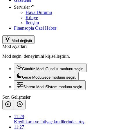
Gazeteler
Servisler
Hava Durumu
Künye
İletişim
Finansopia Özel Haber
Mod değiştir
Mod Ayarları
Mod seçin, deneyimini kişiselleştirin.
Gündüz Modu
Gündüz modunu seçin.
Gece Modu
Gece modunu seçin.
Sistem Modu
Sistem modunu seçin.
Son Gelişmeler
11:29
Kredi kartı ve ihtiyaç kredilerinde artış
11:27