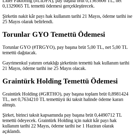
Lider Faktoring (#LIDFA), pay başına brüt 0,1563606 TL, net
0,1329065 TL temettü ödemesi gerçekleştirecek.
Şirketin nakit kâr payı hak kullanım tarihi 21 Mayıs, ödeme tarihi ise
25 Mayıs olarak belirlendi.
Torunlar GYO Temettü Ödemesi
Torunlar GYO (#TRGYO), pay başına brüt 5,00 TL, net 5,00 TL
temettü dağıtacak.
Gayrimenkul yatırım ortaklığı şirketinin temettü hak kullanım tarihi
21 Mayıs, ödeme tarihi ise 25 Mayıs olacak.
Graintürk Holding Temettü Ödemesi
Graintürk Holding (#GRTHO), pay başına toplam brüt 0,8981424
TL, net 0,7634210 TL temettüyü iki taksit halinde ödeme kararı
almıştı.
Şirket, birinci taksit kapsamında pay başına brüt 0,4490712 TL
temettü ödeyecek. Graintürk Holding için nakit kâr payı hak
kullanım tarihi 22 Mayıs, ödeme tarihi ise 1 Haziran olarak
açıklandı.