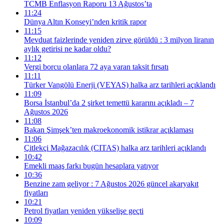
TCMB Enflasyon Raporu 13 Ağustos’ta
11:24
Dünya Altın Konseyi’nden kritik rapor
11:15
Mevduat faizlerinde yeniden zirve görüldü : 3 milyon liranın
aylık getirisi ne kadar oldu?
11:12
Vergi borcu olanlara 72 aya varan taksit fırsatı
11:11
Türker Vangölü Enerji (VEYAS) halka arz tarihleri açıklandı
11:09
Borsa İstanbul’da 2 şirket temettü kararını açıkladı – 7
Ağustos 2026
11:08
Bakan Şimşek’ten makroekonomik istikrar açıklaması
11:06
Çitlekçi Mağazacılık (CITAS) halka arz tarihleri açıklandı
10:42
Emekli maaş farkı bugün hesaplara yatıyor
10:36
Benzine zam geliyor : 7 Ağustos 2026 güncel akaryakıt
fiyatları
10:21
Petrol fiyatları yeniden yükselişe geçti
10:09