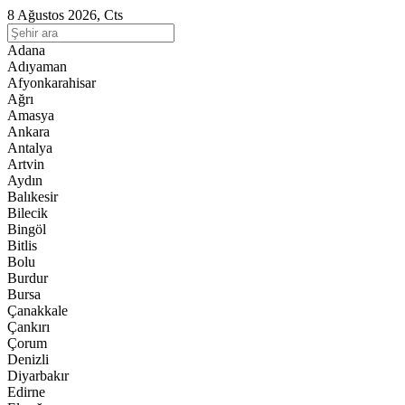
8 Ağustos 2026, Cts
Adana
Adıyaman
Afyonkarahisar
Ağrı
Amasya
Ankara
Antalya
Artvin
Aydın
Balıkesir
Bilecik
Bingöl
Bitlis
Bolu
Burdur
Bursa
Çanakkale
Çankırı
Çorum
Denizli
Diyarbakır
Edirne