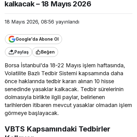
kalkacak – 18 Mayıs 2026
Mayıs 2026
18 Mayıs 2026, 08:56
yayınlandı
Google'da Abone Ol
Paylaş
Beğen
Borsa İstanbul’da 18-22 Mayıs işlem haftasında,
Volatilite Bazlı Tedbir Sistemi kapsamında daha
önce haklarında tedbir kararı alınan 10 hisse
senedinde yasaklar kalkacak. Tedbir sürelerinin
dolmasıyla birlikte ilgili paylar, belirlenen
tarihlerden itibaren mevcut yasaklar olmadan işlem
görmeye başlayacak.
VBTS Kapsamındaki Tedbirler