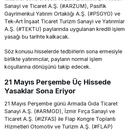
Sanayi ve Ticaret A.Ş. (#ARZUM), Pasifik
Gayrimenkul Yatırım Ortaklığı A.Ş. (#PSGYO) ve
Tek-Art İnşaat Ticaret Turizm Sanayi ve Yatırımlar
A.Ş. (#TEKTU) paylarında uygulanan kredili işlem
yasağı bu tarihte kalkacak.
Söz konusu hisselerde tedbirlerin sona ermesiyle
birlikte yatırımcılar, payların normal işlem
koşullarına dönüşünü takip edecek.
21 Mayıs Perşembe Üç Hissede
Yasaklar Sona Eriyor
21 Mayıs Perşembe günü Armada Gıda Ticaret
Sanayi A.Ş. (#ARMGD), İzmir Fırça Sanayi ve
Ticaret A.Ş. (#IZFAS) ile Flap Kongre Toplantı
Hizmetleri Otomotiv ve Turizm A.Ş. (#FLAP)