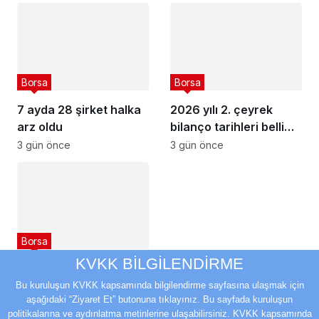
kaç lot verdi?
Borsa
Borsa
7 ayda 28 şirket halka
2026 yılı 2. çeyrek
arz oldu
bilanço tarihleri belli
olan şirketler
3 gün önce
3 gün önce
Borsa
KVKK BİLGİLENDİRME
Bu hafta 6 şirket
temettü gündemi ile
Bu kuruluşun KVKK kapsamında bilgilendirme sayfasına ulaşmak için
aşağıdaki “Ziyaret Et” butonuna tıklayınız. Bu sayfada kuruluşun
toplanacak
3 gün önce
politikalarına ve aydınlatma metinlerine ulaşabilirsiniz. KVKK kapsamında