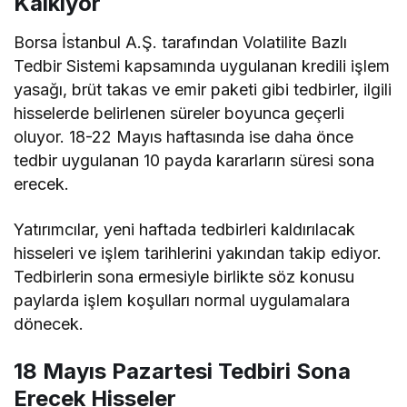
Kalkıyor
Borsa İstanbul A.Ş. tarafından Volatilite Bazlı
Tedbir Sistemi kapsamında uygulanan kredili işlem
yasağı, brüt takas ve emir paketi gibi tedbirler, ilgili
hisselerde belirlenen süreler boyunca geçerli
oluyor. 18-22 Mayıs haftasında ise daha önce
tedbir uygulanan 10 payda kararların süresi sona
erecek.
Yatırımcılar, yeni haftada tedbirleri kaldırılacak
hisseleri ve işlem tarihlerini yakından takip ediyor.
Tedbirlerin sona ermesiyle birlikte söz konusu
paylarda işlem koşulları normal uygulamalara
dönecek.
18 Mayıs Pazartesi Tedbiri Sona
Erecek Hisseler