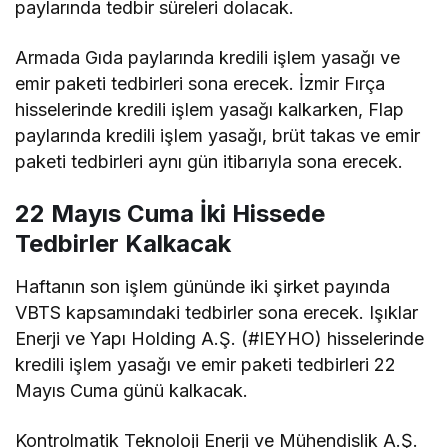
paylarında tedbir süreleri dolacak.
Armada Gıda paylarında kredili işlem yasağı ve
emir paketi tedbirleri sona erecek. İzmir Fırça
hisselerinde kredili işlem yasağı kalkarken, Flap
paylarında kredili işlem yasağı, brüt takas ve emir
paketi tedbirleri aynı gün itibarıyla sona erecek.
22 Mayıs Cuma İki Hissede
Tedbirler Kalkacak
Haftanın son işlem gününde iki şirket payında
VBTS kapsamındaki tedbirler sona erecek. Işıklar
Enerji ve Yapı Holding A.Ş. (#IEYHO) hisselerinde
kredili işlem yasağı ve emir paketi tedbirleri 22
Mayıs Cuma günü kalkacak.
Kontrolmatik Teknoloji Enerji ve Mühendislik A.Ş.