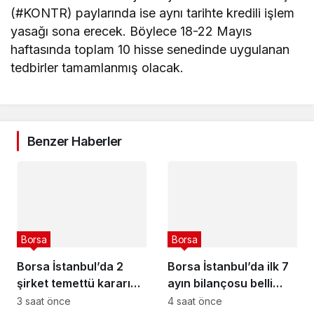
(#KONTR) paylarında ise aynı tarihte kredili işlem
yasağı sona erecek. Böylece 18-22 Mayıs
haftasında toplam 10 hisse senedinde uygulanan
tedbirler tamamlanmış olacak.
Benzer Haberler
Borsa
Borsa
Borsa İstanbul’da 2
Borsa İstanbul’da ilk 7
şirket temettü kararını
ayın bilançosu belli
açıkladı – 6 Ağustos
oldu
3 saat önce
4 saat önce