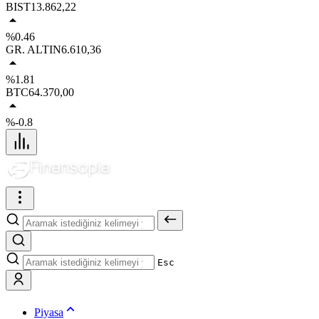
BIST
13.862,22
%0.46
GR. ALTIN
6.610,36
%1.81
BTC
64.370,00
%-0.8
Esc
Piyasa