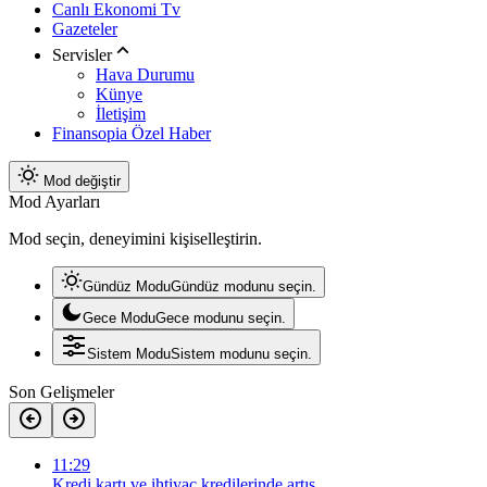
Canlı Ekonomi Tv
Gazeteler
Servisler
Hava Durumu
Künye
İletişim
Finansopia Özel Haber
Mod değiştir
Mod Ayarları
Mod seçin, deneyimini kişiselleştirin.
Gündüz Modu
Gündüz modunu seçin.
Gece Modu
Gece modunu seçin.
Sistem Modu
Sistem modunu seçin.
Son Gelişmeler
11:29
Kredi kartı ve ihtiyaç kredilerinde artış