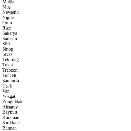
Muğla
Muş
Nevşehir
Niğde
Ordu
Rize
Sakarya
Samsun
Siirt
Sinop
Sivas
Tekirdağ
Tokat
Trabzon
Tunceli
Şanlıurfa
Uşak
Van
Yozgat
Zonguldak
Aksaray
Bayburt
Karaman
Kırıkkale
Batman