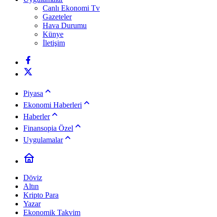
Canlı Ekonomi Tv
Gazeteler
Hava Durumu
Künye
İletişim
Piyasa
Ekonomi Haberleri
Haberler
Finansopia Özel
Uygulamalar
Döviz
Altın
Kripto Para
Yazar
Ekonomik Takvim