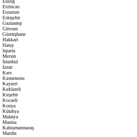
Elazığ
Erzincan
Erzurum
Eskişehir
Gaziantep
Giresun
Gümüşhane
Hakkari
Hatay
Isparta
Mersin
İstanbul
İzmir
Kars
Kastamonu
Kayseri
Kırklareli
Kırşehir
Kocaeli
Konya
Kütahya
Malatya
Manisa
Kahramanmaraş
Mardin