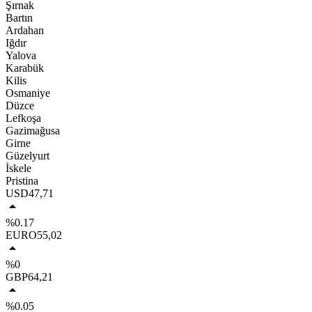
Şırnak
Bartın
Ardahan
Iğdır
Yalova
Karabük
Kilis
Osmaniye
Düzce
Lefkoşa
Gazimağusa
Girne
Güzelyurt
İskele
Pristina
USD
47,71
%0.17
EURO
55,02
%0
GBP
64,21
%0.05