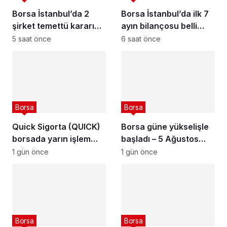
Borsa İstanbul’da 2
Borsa İstanbul’da ilk 7
şirket temettü kararını
ayın bilançosu belli
açıkladı – 6 Ağustos
oldu
5 saat önce
6 saat önce
2026
Borsa
Borsa
Quick Sigorta (QUICK)
Borsa güne yükselişle
borsada yarın işlem
başladı – 5 Ağustos
görmeye başlayacak
2026
1 gün önce
1 gün önce
Borsa
Borsa