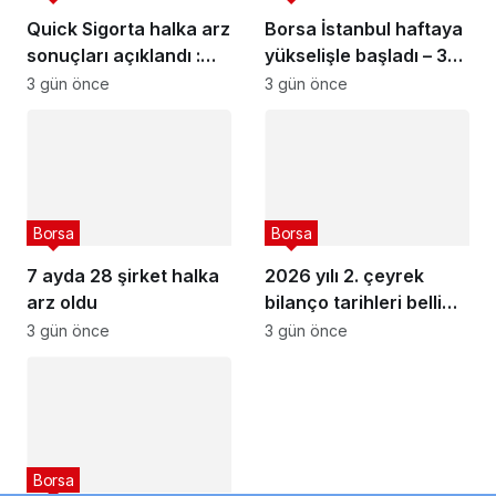
Quick Sigorta halka arz
Borsa İstanbul haftaya
sonuçları açıklandı :
yükselişle başladı – 3
Quick Sigorta (QUICK)
Ağustos 2026
3 gün önce
3 gün önce
kaç lot verdi?
Borsa
Borsa
7 ayda 28 şirket halka
2026 yılı 2. çeyrek
arz oldu
bilanço tarihleri belli
olan şirketler
3 gün önce
3 gün önce
Borsa