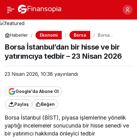
Borsa İstanbul’dan bir
Paylaş
hisse ve bir yatırımcıya
Ekonomi
Borsa
Haberler
Borsa
İstanbul’dan bir
tedbir – 23 Nisan 2026
Borsa İstanbul’dan bir hisse ve bir
hisse ve bir
yatırımcıya
yatırımcıya tedbir – 23 Nisan 2026
tedbir – 23
Nisan 2026
23 Nisan 2026, 10:38
yayınlandı
Google'da Abone Ol
Paylaş
Beğen
Borsa İstanbul (BİST), piyasa işlemlerine yönelik
yaptığı incelemeler sonucunda bir hisse senedi ve
bir yatırımcı hakkında önleyici tedbir