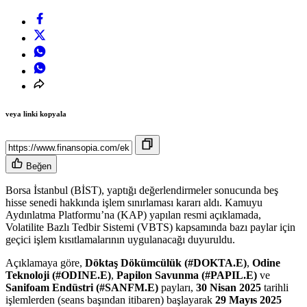
veya linki kopyala
Beğen
Borsa İstanbul (BİST), yaptığı değerlendirmeler sonucunda beş
hisse senedi hakkında işlem sınırlaması kararı aldı. Kamuyu
Aydınlatma Platformu’na (KAP) yapılan resmi açıklamada,
Volatilite Bazlı Tedbir Sistemi (VBTS) kapsamında bazı paylar için
geçici işlem kısıtlamalarının uygulanacağı duyuruldu.
Açıklamaya göre,
Döktaş Dökümcülük (#DOKTA.E)
,
Odine
Teknoloji (#ODINE.E)
,
Papilon Savunma (#PAPIL.E)
ve
Sanifoam Endüstri (#SANFM.E)
payları,
30 Nisan 2025
tarihli
işlemlerden (seans başından itibaren) başlayarak
29 Mayıs 2025