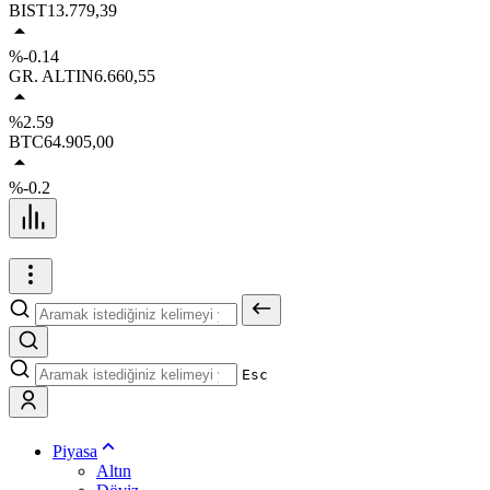
BIST
13.779,39
%-0.14
GR. ALTIN
6.660,55
%2.59
BTC
64.905,00
%-0.2
Esc
Piyasa
Altın