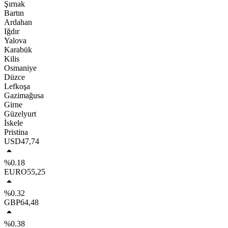
Şırnak
Bartın
Ardahan
Iğdır
Yalova
Karabük
Kilis
Osmaniye
Düzce
Lefkoşa
Gazimağusa
Girne
Güzelyurt
İskele
Pristina
USD
47,74
%0.18
EURO
55,25
%0.32
GBP
64,48
%0.38