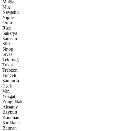
Muğla
Muş
Nevşehir
Niğde
Ordu
Rize
Sakarya
Samsun
Siirt
Sinop
Sivas
Tekirdağ
Tokat
Trabzon
Tunceli
Şanlıurfa
Uşak
Van
Yozgat
Zonguldak
Aksaray
Bayburt
Karaman
Kırıkkale
Batman