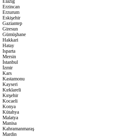
Elazığ
Erzincan
Erzurum
Eskişehir
Gaziantep
Giresun
Gümüşhane
Hakkari
Hatay
Isparta
Mersin
İstanbul
İzmir
Kars
Kastamonu
Kayseri
Kırklareli
Kırşehir
Kocaeli
Konya
Kütahya
Malatya
Manisa
Kahramanmaraş
Mardin