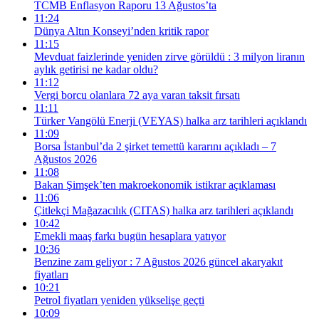
TCMB Enflasyon Raporu 13 Ağustos’ta
11:24
Dünya Altın Konseyi’nden kritik rapor
11:15
Mevduat faizlerinde yeniden zirve görüldü : 3 milyon liranın
aylık getirisi ne kadar oldu?
11:12
Vergi borcu olanlara 72 aya varan taksit fırsatı
11:11
Türker Vangölü Enerji (VEYAS) halka arz tarihleri açıklandı
11:09
Borsa İstanbul’da 2 şirket temettü kararını açıkladı – 7
Ağustos 2026
11:08
Bakan Şimşek’ten makroekonomik istikrar açıklaması
11:06
Çitlekçi Mağazacılık (CITAS) halka arz tarihleri açıklandı
10:42
Emekli maaş farkı bugün hesaplara yatıyor
10:36
Benzine zam geliyor : 7 Ağustos 2026 güncel akaryakıt
fiyatları
10:21
Petrol fiyatları yeniden yükselişe geçti
10:09