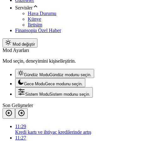
Gazeteler
Servisler
Hava Durumu
Künye
İletişim
Finansopia Özel Haber
Mod değiştir
Mod Ayarları
Mod seçin, deneyimini kişiselleştirin.
Gündüz Modu
Gündüz modunu seçin.
Gece Modu
Gece modunu seçin.
Sistem Modu
Sistem modunu seçin.
Son Gelişmeler
11:29
Kredi kartı ve ihtiyaç kredilerinde artış
11:27