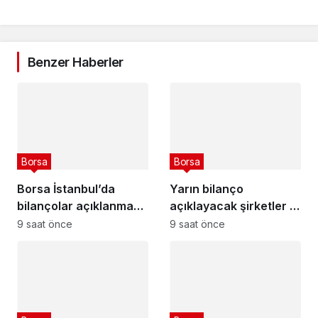
Benzer Haberler
Borsa
Borsa
Borsa İstanbul’da
Yarın bilanço
bilançolar açıklanmaya
açıklayacak şirketler –
devam ediyor : 2026 2.
10 Ağustos 2026
9 saat önce
9 saat önce
çeyrek bilanço tarihleri