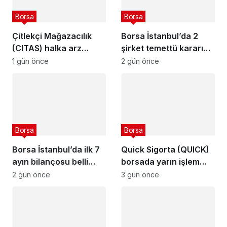
Borsa
Borsa
Çitlekçi Mağazacılık
Borsa İstanbul’da 2
(CITAS) halka arz
şirket temettü kararını
tarihleri açıklandı
açıkladı – 6 Ağustos
1 gün önce
2 gün önce
2026
Borsa
Borsa
Borsa İstanbul’da ilk 7
Quick Sigorta (QUICK)
ayın bilançosu belli
borsada yarın işlem
oldu
görmeye başlayacak
2 gün önce
3 gün önce