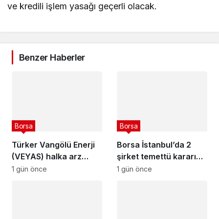
ve kredili işlem yasağı geçerli olacak.
Benzer Haberler
Borsa
Borsa
Türker Vangölü Enerji
Borsa İstanbul’da 2
(VEYAS) halka arz
şirket temettü kararını
tarihleri açıklandı
açıkladı – 7 Ağustos
1 gün önce
1 gün önce
2026