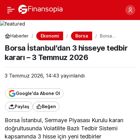
Borsa İstanbul’dan 3
Paylaş
hisseye tedbir kararı – 3
Ekonomi
Borsa
Haberler
Borsa
İstanbul’dan 3
Temmuz 2026
Borsa İstanbul’dan 3 hisseye tedbir
hisseye tedbir
kararı – 3
kararı – 3 Temmuz 2026
Temmuz 2026
3 Temmuz 2026, 14:43
yayınlandı
Google'da Abone Ol
Paylaş
Beğen
Borsa İstanbul, Sermaye Piyasası Kurulu kararı
doğrultusunda Volatilite Bazlı Tedbir Sistemi
kapsamında 3 hisse için yeni tedbirler