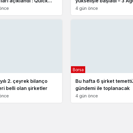
arı açıklandı : Quick
yükselişle başladı – 3 A
ta (QUICK) kaç lot verdi?
2026
önce
4 gün önce
Borsa
ılı 2. çeyrek bilanço
Bu hafta 6 şirket temett
eri belli olan şirketler
gündemi ile toplanacak
önce
4 gün önce