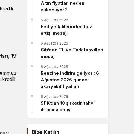
Altın fiyatları neden
Sistem Modu
redili
yükseliyor?
Sistem modunu seçin.
6 Ağustos 2026
Fed yetkililerinden faiz
artışı mesajı
6 Ağustos 2026
Citi’den TL ve Türk tahvilleri
ları, 19
mesaj
6 Ağustos 2026
 Temmuz
Benzine indirim geliyor : 6
kredili
Ağustos 2026 güncel
akaryakıt fiyatları
6 Ağustos 2026
SPK’dan 10 şirketin tahvil
ihracına onay
Bize Katılın
 ayrı