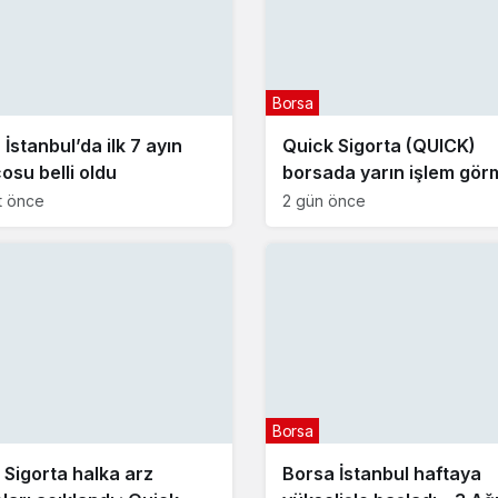
Borsa
İstanbul’da ilk 7 ayın
Quick Sigorta (QUICK)
osu belli oldu
borsada yarın işlem gö
başlayacak
t önce
2 gün önce
Borsa
 Sigorta halka arz
Borsa İstanbul haftaya