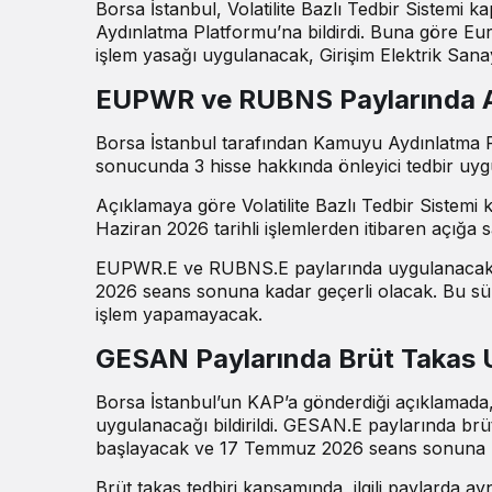
Borsa İstanbul, Volatilite Bazlı Tedbir Sistemi k
Aydınlatma Platformu’na bildirdi. Buna göre Eur
işlem yasağı uygulanacak, Girişim Elektrik Sanay
EUPWR ve RUBNS Paylarında Açı
Borsa İstanbul tarafından Kamuyu Aydınlatma P
sonucunda 3 hisse hakkında önleyici tedbir uyg
Açıklamaya göre Volatilite Bazlı Tedbir Sistemi 
Haziran 2026 tarihli işlemlerden itibaren açığa 
EUPWR.E ve RUBNS.E paylarında uygulanacak t
2026 seans sonuna kadar geçerli olacak. Bu sür
işlem yapamayacak.
GESAN Paylarında Brüt Takas
Borsa İstanbul’un KAP’a gönderdiği açıklamada, Gi
uygulanacağı bildirildi. GESAN.E paylarında brü
başlayacak ve 17 Temmuz 2026 seans sonuna 
Brüt takas tedbiri kapsamında, ilgili paylarda ay