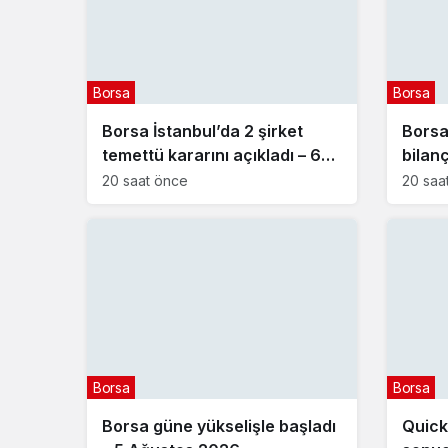
Borsa
Borsa
Borsa İstanbul’da 2 şirket
Borsa 
temettü kararını açıkladı – 6
bilanç
Ağustos 2026
20 saat önce
20 saa
Borsa
Borsa
Borsa güne yükselişle başladı
Quick