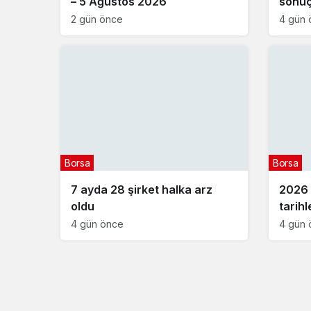
– 5 Ağustos 2026
sonuçl
Sigor
2 gün önce
4 gün 
Borsa
Borsa
7 ayda 28 şirket halka arz
2026 y
oldu
tarihl
4 gün önce
4 gün 