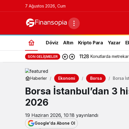
7 Ağustos 2026, Cum
Döviz
Altın
Kripto Para
Yazar
E
11:28
Konutlarda metrekar
SON GELIŞMELER
Ekonomi
Borsa
Haberler
Borsa İs
Borsa İstanbul’dan 3 hi
2026
19 Haziran 2026, 10:18
yayınlandı
Google'da Abone Ol