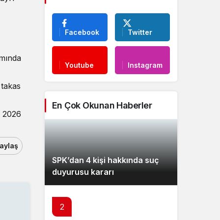
Facebook
Twitter
amında
Youtube
Instagram
 takas
En Çok Okunan Haberler
n 2026
aylaş
SPK’dan 4 kişi hakkında suç
duyurusu kararı
2