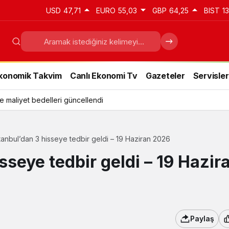
USD
47,71
EURO
55,03
GBP
64,25
BIST
1
konomik Takvim
Canlı Ekonomi Tv
Gazeteler
Servisler
e maliyet bedelleri güncellendi
tanbul’dan 3 hisseye tedbir geldi – 19 Haziran 2026
sseye tedbir geldi – 19 Hazir
Paylaş