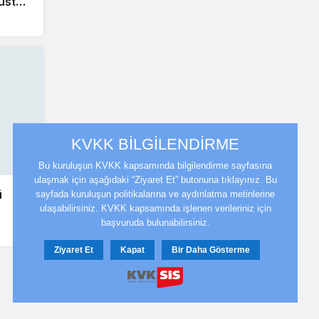
ğustos
KVKK BİLGİLENDİRME
Bu kuruluşun KVKK kapsamında bilgilendirme sayfasına
ulaşmak için aşağıdaki “Ziyaret Et” butonuna tıklayınız. Bu
ü
sayfada kuruluşun politikalarına ve aydınlatma metinlerine
ulaşabilirsiniz. KVKK kapsamında işlenen verileriniz için
başvuruda bulunabilirsiniz.
Ziyaret Et
Kapat
Bir Daha Gösterme