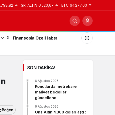
3.798,82
GR. ALTIN
6.520,67
BTC
64.277,00
Finansopia Özel Haber
SON DAKİKA!
Gündüz Modu
an
6 Ağustos 2026
Gündüz modunu seçin.
Konutlarda metrekare
maliyet bedelleri
güncellendi
Gece Modu
Gece modunu seçin.
6 Ağustos 2026
Beğen
Ons Altın 4.300 doları aştı :