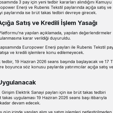
apsamında 3 pay için yeni tedbir kararları alındığını Kamuyu
opower Enerji ve Rubenis Tekstil paylarında açığa satış ve k
i paylarında ise brüt takas tedbiri devreye girecek.
ğa Satış ve Kredili İşlem Yasağı
latformu’na yapılan açıklamada, yapılan değerlendirmeler
ulanmasına karar verildiği duyuruldu.
kapsamında Europower Enerji payları ile Rubenis Tekstil pay
satışa ve kredili işlemlere konu edilemeyecek.
edbir, 19 Haziran 2026 seans başında başlayacak ve 17
e boyunca söz konusu paylarda yatırımcılar açığa satış ve 
 Uygulanacak
rişim Elektrik Sanayi payları için ise brüt takas tedbiri
t takas uygulaması 19 Haziran 2026 seans başı itibarıyla
kadar devam edecek.
nı gün içinde yapılan alım ve satım işlemleri netleştirilmeden