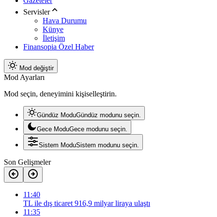
Gazeteler
Servisler
Hava Durumu
Künye
İletişim
Finansopia Özel Haber
Mod değiştir
Mod Ayarları
Mod seçin, deneyimini kişiselleştirin.
Gündüz Modu
Gündüz modunu seçin.
Gece Modu
Gece modunu seçin.
Sistem Modu
Sistem modunu seçin.
Son Gelişmeler
11:40
TL ile dış ticaret 916,9 milyar liraya ulaştı
11:35