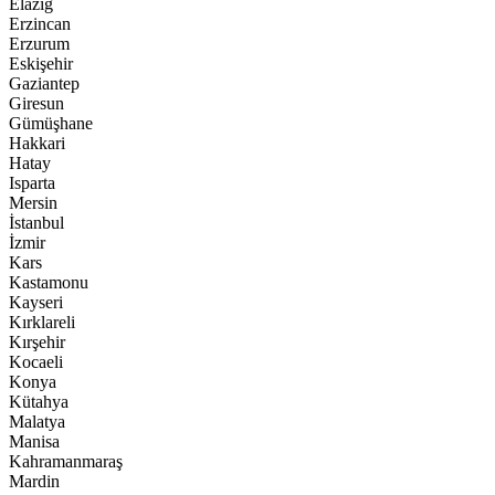
Elazığ
Erzincan
Erzurum
Eskişehir
Gaziantep
Giresun
Gümüşhane
Hakkari
Hatay
Isparta
Mersin
İstanbul
İzmir
Kars
Kastamonu
Kayseri
Kırklareli
Kırşehir
Kocaeli
Konya
Kütahya
Malatya
Manisa
Kahramanmaraş
Mardin