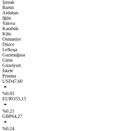
Şırnak
Bartın
Ardahan
Iğdır
Yalova
Karabük
Kilis
Osmaniye
Düzce
Lefkoşa
Gazimağusa
Girne
Güzelyurt
İskele
Pristina
USD
47,60
%0.05
EURO
55,15
%0.21
GBP
64,27
%0.24