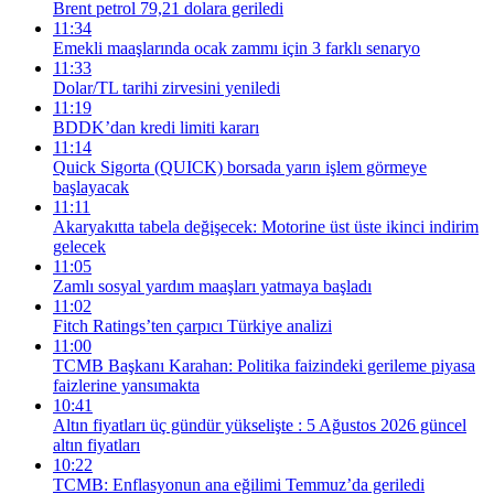
Brent petrol 79,21 dolara geriledi
11:34
Emekli maaşlarında ocak zammı için 3 farklı senaryo
11:33
Dolar/TL tarihi zirvesini yeniledi
11:19
BDDK’dan kredi limiti kararı
11:14
Quick Sigorta (QUICK) borsada yarın işlem görmeye
başlayacak
11:11
Akaryakıtta tabela değişecek: Motorine üst üste ikinci indirim
gelecek
11:05
Zamlı sosyal yardım maaşları yatmaya başladı
11:02
Fitch Ratings’ten çarpıcı Türkiye analizi
11:00
TCMB Başkanı Karahan: Politika faizindeki gerileme piyasa
faizlerine yansımakta
10:41
Altın fiyatları üç gündür yükselişte : 5 Ağustos 2026 güncel
altın fiyatları
10:22
TCMB: Enflasyonun ana eğilimi Temmuz’da geriledi