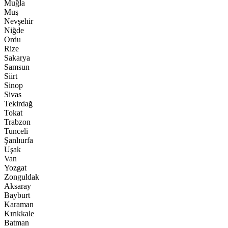
Muğla
Muş
Nevşehir
Niğde
Ordu
Rize
Sakarya
Samsun
Siirt
Sinop
Sivas
Tekirdağ
Tokat
Trabzon
Tunceli
Şanlıurfa
Uşak
Van
Yozgat
Zonguldak
Aksaray
Bayburt
Karaman
Kırıkkale
Batman