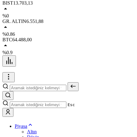
BIST
13.703,13
%0
GR. ALTIN
6.551,88
%0.86
BTC
64.488,00
%0.9
Esc
Piyasa
Altın