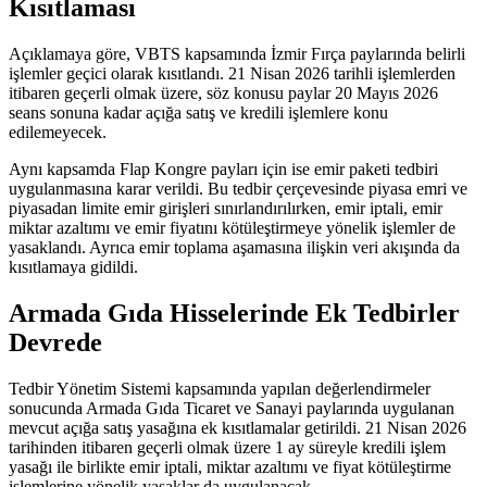
Kısıtlaması
Açıklamaya göre, VBTS kapsamında İzmir Fırça paylarında belirli
işlemler geçici olarak kısıtlandı. 21 Nisan 2026 tarihli işlemlerden
itibaren geçerli olmak üzere, söz konusu paylar 20 Mayıs 2026
seans sonuna kadar açığa satış ve kredili işlemlere konu
edilemeyecek.
Aynı kapsamda Flap Kongre payları için ise emir paketi tedbiri
uygulanmasına karar verildi. Bu tedbir çerçevesinde piyasa emri ve
piyasadan limite emir girişleri sınırlandırılırken, emir iptali, emir
miktar azaltımı ve emir fiyatını kötüleştirmeye yönelik işlemler de
yasaklandı. Ayrıca emir toplama aşamasına ilişkin veri akışında da
kısıtlamaya gidildi.
Armada Gıda Hisselerinde Ek Tedbirler
Devrede
Tedbir Yönetim Sistemi kapsamında yapılan değerlendirmeler
sonucunda Armada Gıda Ticaret ve Sanayi paylarında uygulanan
mevcut açığa satış yasağına ek kısıtlamalar getirildi. 21 Nisan 2026
tarihinden itibaren geçerli olmak üzere 1 ay süreyle kredili işlem
yasağı ile birlikte emir iptali, miktar azaltımı ve fiyat kötüleştirme
işlemlerine yönelik yasaklar da uygulanacak.